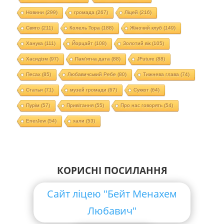
Новини
(299)
громада
(267)
Ліцей
(216)
Свято
(211)
Колель Тора
(188)
Жіночий клуб
(149)
Ханука
(111)
Йорцайт
(108)
Золотий вік
(105)
Хасидізм
(97)
Пам'ятна дата
(88)
JFuture
(88)
Песах
(85)
Любавичський Ребе
(80)
Тижнева глава
(74)
Статьи
(71)
музей громади
(67)
Суккот
(64)
Пурім
(57)
Привітання
(55)
Про нас говорять
(54)
EnerJew
(54)
хали
(53)
КОРИСНІ ПОСИЛАННЯ
Сайт ліцею "Бейт Менахем
Любавич"