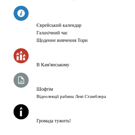
СЬОГОДНІ
Єврейський календар
Галахічний час
Щоденне вивчення Тори
ЧАС ЗАПАЛЮВАННЯ СВІЧОК
В Кам'янському
ТИЖНЕВА ГЛАВА ТОРИ
Шофтім
Відеолекції рабина Леві Стамблера
ЙОРЦАЙТИ У СЕРПНІ
Громада тужить!