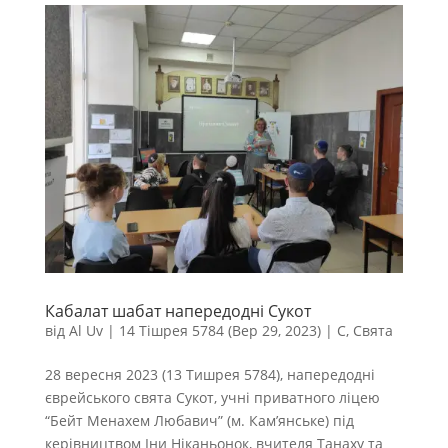
Кабалат шабат напередодні Сукот
від
Al Uv
|
14 Тішрея 5784 (Вер 29, 2023)
|
С
,
Свята
28 вересня 2023 (13 Тишрея 5784), напередодні
єврейського свята Сукот, учні приватного ліцею
“Бейт Менахем Любавич” (м. Кам’янське) під
керівництвом Іни Ніканьонок, вчителя Танаху та