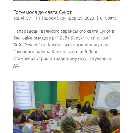
Готуємося до свята Сукот
від
Al Uv
|
14 Тішрея 5784 (Вер 29, 2023)
|
С
,
Свята
Напередодні великого єврейського свята Сукот в
благодійному центрі ” Бейт Барух” та синагозі ”
Бейт Реувен” (м. Кам’янське) під керівництвом
Головного рабина Кам’янського реб Леві
Стамблера строїли традиційну суку, готувалися
до...