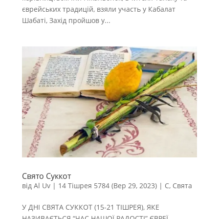
єврейських традицій, взяли участь у Кабалат
Шабаті, Захід пройшов у...
Свято Суккот
від
Al Uv
|
14 Тішрея 5784 (Вер 29, 2023)
|
С
,
Свята
У ДНІ СВЯТА СУККОТ (15-21 ТІШРЕЯ), ЯКЕ
НАЗИВАЄТЬСЯ “ЧАС НАШОЇ РАДОСТІ” ЄВРЕЇ