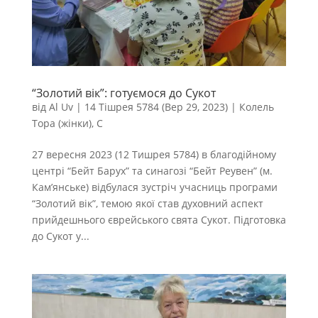
“Золотий вік”: готуємося до Сукот
від
Al Uv
|
14 Тішрея 5784 (Вер 29, 2023)
|
Колель
Тора (жінки)
,
С
27 вересня 2023 (12 Тишрея 5784) в благодійному
центрі “Бейт Барух” та синагозі “Бейт Реувен” (м.
Кам’янське) відбулася зустріч учасниць програми
“Золотий вік”, темою якої став духовний аспект
прийдешнього єврейського свята Сукот. Підготовка
до Сукот у...