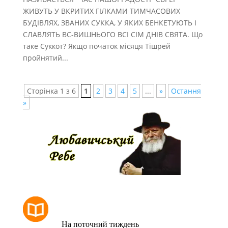
ЖИВУТЬ У ВКРИТИХ ГІЛКАМИ ТИМЧАСОВИХ
БУДІВЛЯХ, ЗВАНИХ СУККА, У ЯКИХ БЕНКЕТУЮТЬ І
СЛАВЛЯТЬ ВС-ВИШНЬОГО ВСІ СІМ ДНІВ СВЯТА. Що
таке Суккот? Якщо початок місяця Тішрей
пройнятий...
Сторінка 1 з 6
1
2
3
4
5
...
»
Остання
»
РОЗКЛАД МОЛИТОВ
На поточний тиждень