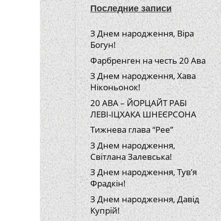
Последние записи
З Днем народження, Віра
Богун!
Фарбренген на честь 20 Ава
З Днем народження, Хава
Ніконьонок!
20 АВА – ЙОРЦАЙТ РАБІ
ЛЕВІ-ІЦХАКА ШНЕЄРСОНА
Тижнева глава “Рее”
З Днем народження,
Світлана Залевська!
З Днем народження, Тув’я
Фрадкін!
З Днем народження, Давід
Купрій!