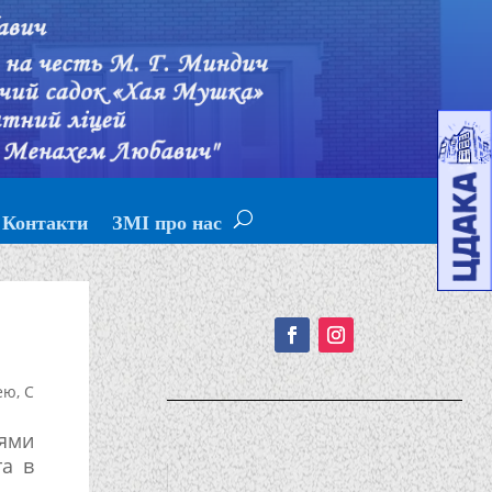
Контакти
ЗМІ про нас
Подписывайтесь!
ею
,
С
нями
та в