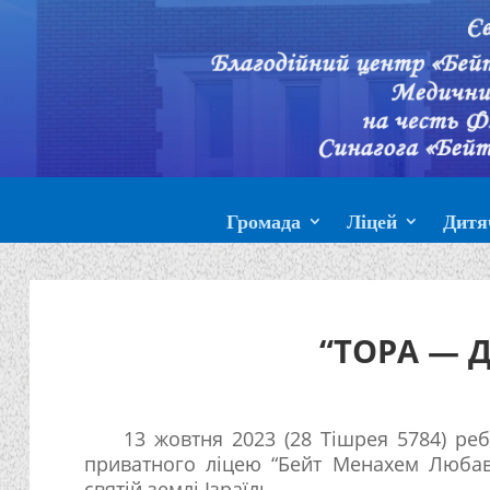
Громада
Ліцей
Дитя
“ТОРА — 
13 жовтня 2023 (28 Тішрея 5784) ре
приватного ліцею “Бейт Менахем Любави
святій землі Ізраїль.