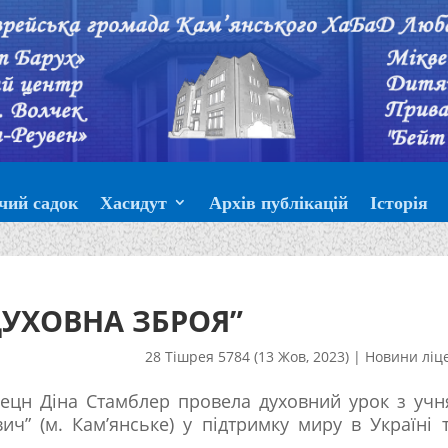
чий садок
Хасидут
Архів публікацій
Історія
ДУХОВНА ЗБРОЯ”
28 Тішрея 5784 (13 Жов, 2023)
|
Новини ліц
бецн Діна Стамблер провела духовний урок з уч
ч” (м. Кам’янське) у підтримку миру в Україні 