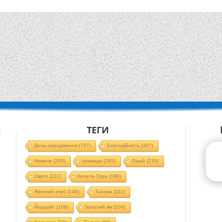
ТЕГИ
Й
День народження
(707)
Благодійність
(307)
Новини
(299)
громада
(265)
Ліцей
(216)
Свято
(211)
Колель Тора
(188)
Жіночий клуб
(149)
Ханука
(111)
Йорцайт
(108)
Золотий вік
(104)