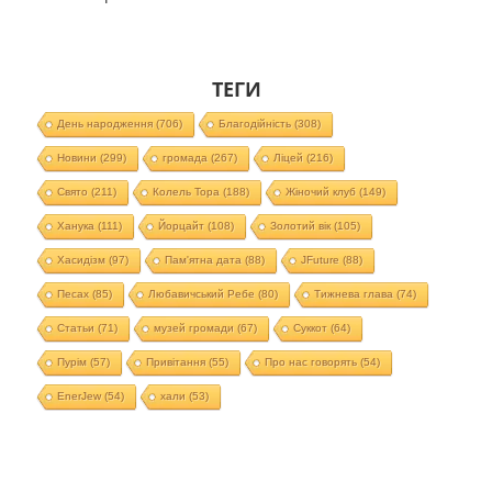
ТЕГИ
День народження
(706)
Благодійність
(308)
Новини
(299)
громада
(267)
Ліцей
(216)
Свято
(211)
Колель Тора
(188)
Жіночий клуб
(149)
Ханука
(111)
Йорцайт
(108)
Золотий вік
(105)
Хасидізм
(97)
Пам'ятна дата
(88)
JFuture
(88)
Песах
(85)
Любавичський Ребе
(80)
Тижнева глава
(74)
Статьи
(71)
музей громади
(67)
Суккот
(64)
Пурім
(57)
Привітання
(55)
Про нас говорять
(54)
EnerJew
(54)
хали
(53)