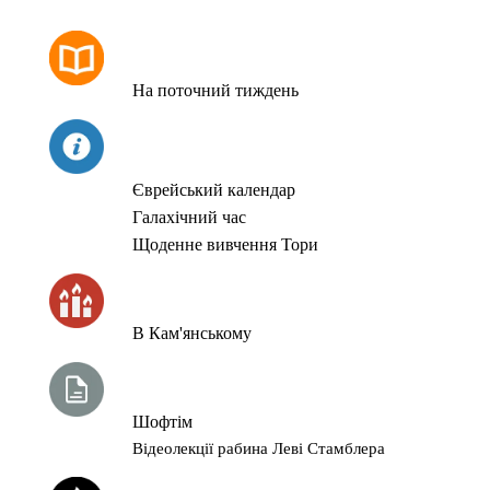
РОЗКЛАД МОЛИТОВ
На поточний тиждень
СЬОГОДНІ
Єврейський календар
Галахічний час
Щоденне вивчення Тори
ЧАС ЗАПАЛЮВАННЯ СВІЧОК
В Кам'янському
ТИЖНЕВА ГЛАВА ТОРИ
Шофтім
Відеолекції рабина Леві Стамблера