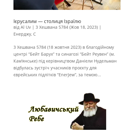
Ієрусалим — столиця Ізраїлю
від
Al Uv
|
3 Хешвана 5784 (Жов 18, 2023)
|
Енерджу
,
С
3 Хешвана 5784 (18 жовтня 2023) в благодійному
центрі “Бейт Барух” та синагозі “Бейт Реувен” (м.
Кам’янське) під керівництвом Даніели Нудельман
відбулась зустріч учасників проєкту для
єврейських підлітків “EnerJew”, за темою...