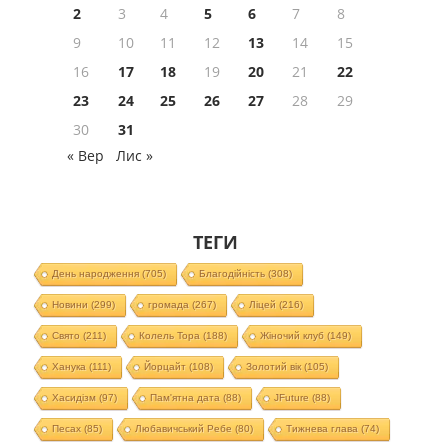
2
3
4
5
6
7
8
9
10
11
12
13
14
15
16
17
18
19
20
21
22
23
24
25
26
27
28
29
30
31
« Вер
Лис »
ТЕГИ
День народження
(705)
Благодійність
(308)
Новини
(299)
громада
(267)
Ліцей
(216)
Свято
(211)
Колель Тора
(188)
Жіночий клуб
(149)
Ханука
(111)
Йорцайт
(108)
Золотий вік
(105)
Хасидізм
(97)
Пам'ятна дата
(88)
JFuture
(88)
Песах
(85)
Любавичський Ребе
(80)
Тижнева глава
(74)