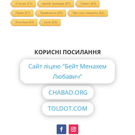
Статьи
(71)
музей громади
(67)
Суккот
(64)
Пурім
(57)
Привітання
(55)
Про нас говорять
(54)
EnerJew
(54)
хали
(53)
КОРИСНІ ПОСИЛАННЯ
Сайт ліцею "Бейт Менахем
Любавич"
CHABAD.ORG
TOLDOT.COM