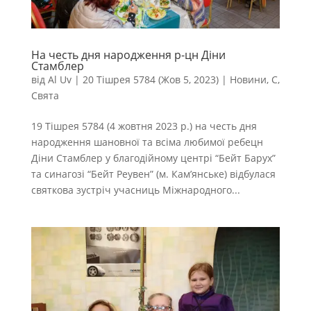
На честь дня народження р-цн Діни
Стамблер
від
Al Uv
|
20 Тішрея 5784 (Жов 5, 2023)
|
Новини
,
С
,
Свята
19 Тішрея 5784 (4 жовтня 2023 р.) на честь дня
народження шановної та всіма любимої ребецн
Діни Стамблер у благодійному центрі “Бейт Барух”
та синагозі “Бейт Реувен” (м. Кам’янське) відбулася
святкова зустріч учасниць Міжнародного...