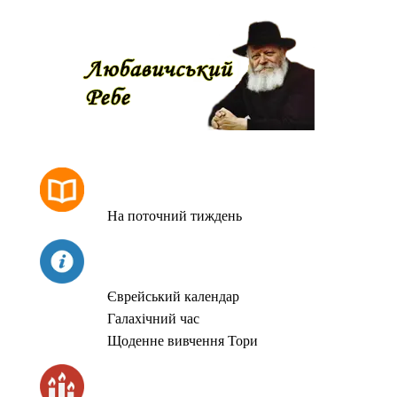
РОЗКЛАД МОЛИТОВ
На поточний тиждень
СЬОГОДНІ
Єврейський календар
Галахічний час
Щоденне вивчення Тори
ЧАС ЗАПАЛЮВАННЯ СВІЧОК