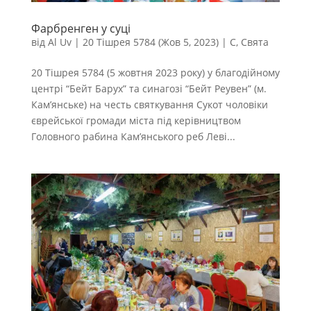
Фарбренген у суці
від
Al Uv
|
20 Тішрея 5784 (Жов 5, 2023)
|
С
,
Свята
20 Тішрея 5784 (5 жовтня 2023 року) у благодійному
центрі “Бейт Барух” та синагозі “Бейт Реувен” (м.
Кам’янське) на честь святкування Сукот чоловіки
єврейської громади міста під керівництвом
Головного рабина Кам’янського реб Леві...