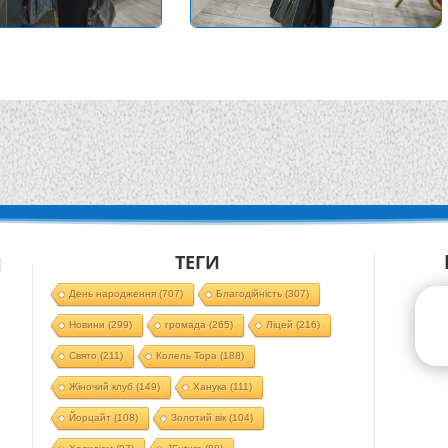
ТЕГИ
Й
День народження
(707)
Благодійність
(307)
Новини
(299)
громада
(265)
Ліцей
(216)
Свято
(211)
Колель Тора
(188)
Жіночий клуб
(149)
Ханука
(111)
Йорцайт
(108)
Золотий вік
(104)