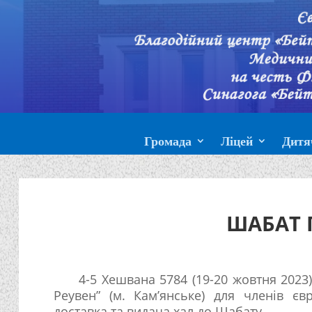
Громада
Ліцей
Дитя
ШАБАТ 
4-5 Хешвана 5784 (19-20 жовтня 2023)
Реувен” (м. Кам’янське) для членів єв
доставка та видача хал до Шабату.