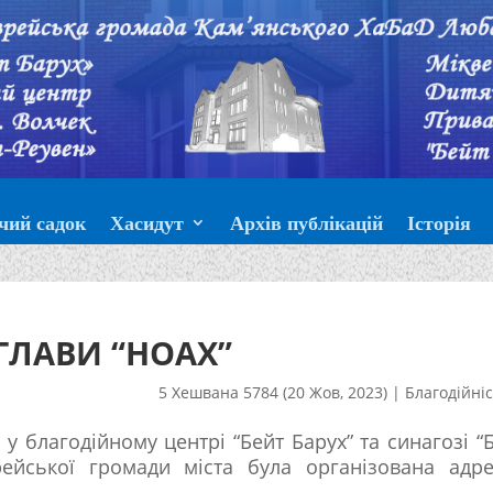
чий садок
Хасидут
Архів публікацій
Історія
ГЛАВИ “НОАХ”
5 Хешвана 5784 (20 Жов, 2023)
|
Благодійні
 у благодійному центрі “Бейт Барух” та синагозі “
рейської громади міста була організована адр