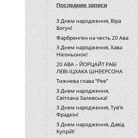
Последние записи
З Днем народження, Віра
Богун!
Фарбренген на честь 20 Ава
З Днем народження, Хава
Ніконьонок!
20 АВА – ЙОРЦАЙТ РАБІ
ЛЕВІ-ІЦХАКА ШНЕЄРСОНА
Тижнева глава “Рее”
З Днем народження,
Світлана Залевська!
З Днем народження, Тув’я
Фрадкін!
З Днем народження, Давід
Купрій!