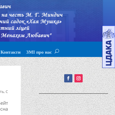
Контакти
ЗМІ про нас
Подписывайтесь!
сть
,
С
Бейт
есна