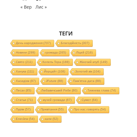
« Вер
Лис »
ТЕГИ
День народження
(707)
Благодійність
(307)
Новини
(299)
громада
(265)
Ліцей
(216)
Свято
(211)
Колель Тора
(188)
Жіночий клуб
(149)
Ханука
(111)
Йорцайт
(108)
Золотий вік
(104)
Хасидізм
(97)
JFuture
(88)
Пам'ятна дата
(88)
Песах
(85)
Любавичський Ребе
(80)
Тижнева глава
(74)
Статьи
(71)
музей громади
(67)
Суккот
(64)
Пурім
(57)
Привітання
(55)
Про нас говорять
(54)
EnerJew
(54)
хали
(52)