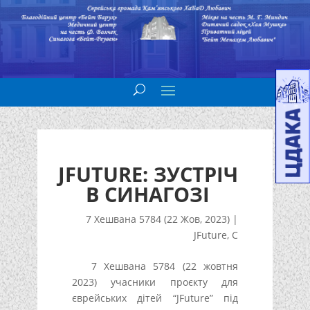
JFUTURE: ЗУСТРІЧ
В СИНАГОЗІ
7 Хешвана 5784 (22 Жов, 2023)
|
JFuture
,
С
7 Хешвана 5784 (22 жовтня
2023) учасники проєкту для
єврейських дітей “JFuture” під