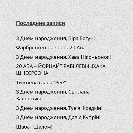
Последние записи
З Днем народження, Віра Богун!
Фарбренген на честь 20 Ава
З Днем народження, Хава Ніконьонок!
20 АВА – ЙОРЦАЙТ РАБІ ЛЕВІ-ІЦХАКА
ШНЕЄРСОНА
Тижнева глава “Рее”
З Днем народження, Світлана
Залевська!
З Днем народження, Тув’я Фрадкін!
З Днем народження, Давід Купрій!
Шабат Шалом!