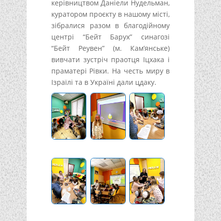
керівництвом Даніели Нудельман,
куратором проєкту в нашому місті,
зібралися разом в благодійному
центрі “Бейт Барух” синагозі
“Бейт Реувен” (м. Кам’янське)
вивчати зустріч праотця Іцхака і
праматері Рівки. На честь миру в
Ізраїлі та в Україні дали цдаку.