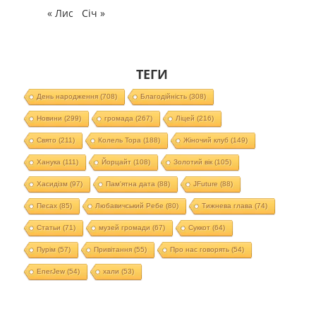
« Лис
Січ »
ТЕГИ
День народження
(708)
Благодійність
(308)
Новини
(299)
громада
(267)
Ліцей
(216)
Свято
(211)
Колель Тора
(188)
Жіночий клуб
(149)
Ханука
(111)
Йорцайт
(108)
Золотий вік
(105)
Хасидізм
(97)
Пам'ятна дата
(88)
JFuture
(88)
Песах
(85)
Любавичський Ребе
(80)
Тижнева глава
(74)
Статьи
(71)
музей громади
(67)
Суккот
(64)
Пурім
(57)
Привітання
(55)
Про нас говорять
(54)
EnerJew
(54)
хали
(53)