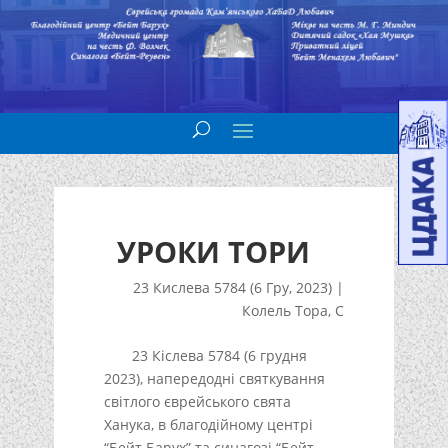
УРОКИ ТОРИ
23 Кислева 5784 (6 Гру, 2023)
|
Колель Тора
,
С
23 Кіслева 5784 (6 грудня
2023), напередодні святкування
світлого єврейського свята
Ханука, в благодійному центрі
“Бейт Барух” та синагозі “Бейт