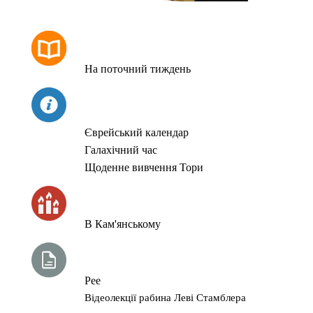
РОЗКЛАД МОЛИТОВ
На поточний тиждень
СЬОГОДНІ
Єврейський календар
Галахічний час
Щоденне вивчення Тори
ЧАС ЗАПАЛЮВАННЯ СВІЧОК
В Кам'янському
ТИЖНЕВА ГЛАВА ТОРИ
Рее
Відеолекції рабина Леві Стамблера