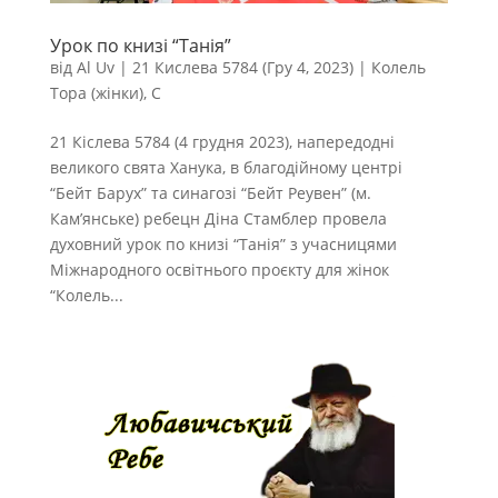
Урок по книзі “Танія”
від
Al Uv
|
21 Кислева 5784 (Гру 4, 2023)
|
Колель
Тора (жінки)
,
С
21 Кіслева 5784 (4 грудня 2023), напередодні
великого свята Ханука, в благодійному центрі
“Бейт Барух” та синагозі “Бейт Реувен” (м.
Кам’янське) ребецн Діна Стамблер провела
духовний урок по книзі “Танія” з учасницями
Міжнародного освітнього проєкту для жінок
“Колель...