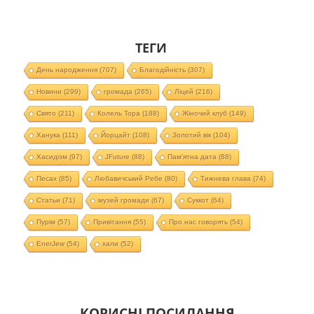
ТЕГИ
День народження
(707)
Благодійність
(307)
Новини
(299)
громада
(265)
Ліцей
(216)
Свято
(211)
Колель Тора
(188)
Жіночий клуб
(149)
Ханука
(111)
Йорцайт
(108)
Золотий вік
(104)
Хасидізм
(97)
JFuture
(88)
Пам'ятна дата
(88)
Песах
(85)
Любавичський Ребе
(80)
Тижнева глава
(74)
Статьи
(71)
музей громади
(67)
Суккот
(64)
Пурім
(57)
Привітання
(55)
Про нас говорять
(54)
EnerJew
(54)
хали
(52)
КОРИСНІ ПОСИЛАННЯ