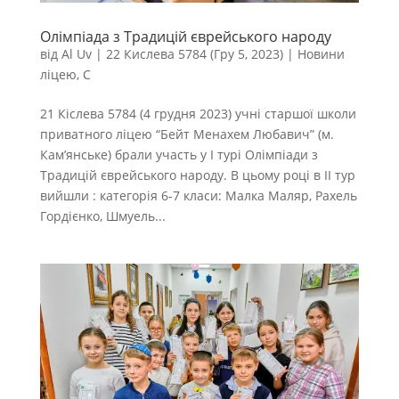
Олімпіада з Традицій єврейського народу
від
Al Uv
|
22 Кислева 5784 (Гру 5, 2023)
|
Новини
ліцею
,
С
21 Кіслева 5784 (4 грудня 2023) учні старшої школи
приватного ліцею “Бейт Менахем Любавич” (м.
Кам’янське) брали участь у I турі Олімпіади з
Традицій єврейського народу. В цьому році в II тур
вийшли : категорія 6-7 класи: Малка Маляр, Рахель
Гордієнко, Шмуель...