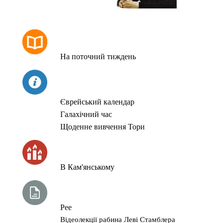
РОЗКЛАД МОЛИТОВ
На поточний тиждень
СЬОГОДНІ
Єврейський календар
Галахічний час
Щоденне вивчення Тори
ЧАС ЗАПАЛЮВАННЯ СВІЧОК
В Кам'янському
ТИЖНЕВА ГЛАВА ТОРИ
Рее
Відеолекції рабина Леві Стамблера