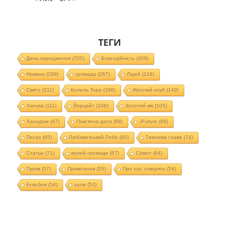
ТЕГИ
День народження
(705)
Благодійність
(308)
Новини
(299)
громада
(267)
Ліцей
(216)
Свято
(211)
Колель Тора
(188)
Жіночий клуб
(149)
Ханука
(111)
Йорцайт
(108)
Золотий вік
(105)
Хасидізм
(97)
Пам'ятна дата
(88)
JFuture
(88)
Песах
(85)
Любавичський Ребе
(80)
Тижнева глава
(74)
Статьи
(71)
музей громади
(67)
Суккот
(64)
Пурім
(57)
Привітання
(55)
Про нас говорять
(54)
EnerJew
(54)
хали
(53)