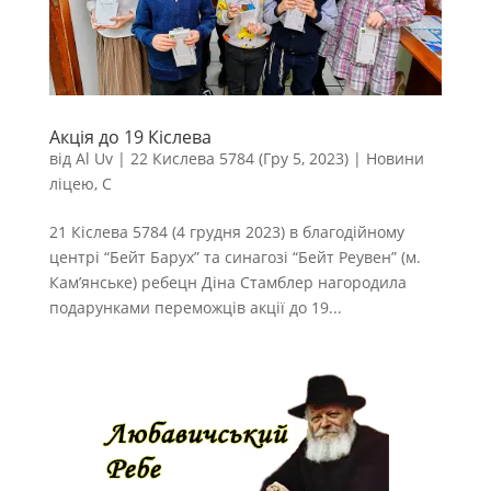
Акція до 19 Кіслева
від
Al Uv
|
22 Кислева 5784 (Гру 5, 2023)
|
Новини
ліцею
,
С
21 Кіслева 5784 (4 грудня 2023) в благодійному
центрі “Бейт Барух” та синагозі “Бейт Реувен” (м.
Кам’янське) ребецн Діна Стамблер нагородила
подарунками переможців акції до 19...