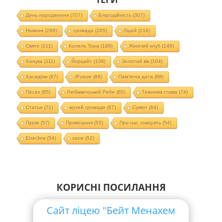
День народження
(707)
Благодійність
(307)
Новини
(299)
громада
(265)
Ліцей
(216)
Свято
(211)
Колель Тора
(188)
Жіночий клуб
(149)
Ханука
(111)
Йорцайт
(108)
Золотий вік
(104)
Хасидізм
(97)
JFuture
(88)
Пам'ятна дата
(88)
Песах
(85)
Любавичський Ребе
(80)
Тижнева глава
(74)
Статьи
(71)
музей громади
(67)
Суккот
(64)
Пурім
(57)
Привітання
(55)
Про нас говорять
(54)
EnerJew
(54)
хали
(52)
КОРИСНІ ПОСИЛАННЯ
Сайт ліцею "Бейт Менахем