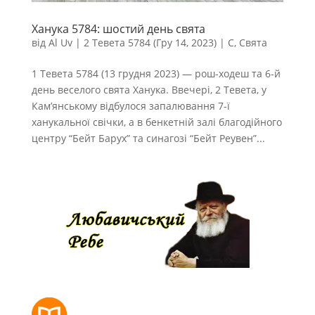
Ханука 5784: шостий день свята
від
Al Uv
|
2 Тевета 5784 (Гру 14, 2023)
|
С
,
Свята
1 Тевета 5784 (13 грудня 2023) — рош-ходеш та 6-й
день веселого свята Ханука. Ввечері, 2 Тевета, у
Кам’янському відбулося запалювання 7-ї
ханукальної свічки, а в бенкетній залі благодійного
центру “Бейт Барух” та синагозі “Бейт Реувен”...
РОЗКЛАД МОЛИТОВ