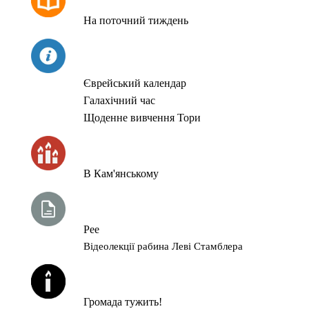
На поточний тиждень
СЬОГОДНІ
Єврейський календар
Галахічний час
Щоденне вивчення Тори
ЧАС ЗАПАЛЮВАННЯ СВІЧОК
В Кам'янському
ТИЖНЕВА ГЛАВА ТОРИ
Рее
Відеолекції рабина Леві Стамблера
ЙОРЦАЙТИ У СЕРПНІ
Громада тужить!