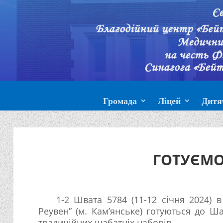
Громада
Ліцей
Дитя
ГОТУЄМО
1-2 Швата 5784 (11-12 січня 2024) в
Реувен” (м. Кам’янське) готуються до Ша
традиційних шабатніх наборів.