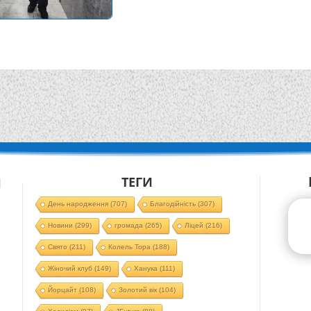
ТЕГИ
Й
День народження
(707)
Благодійність
(307)
Новини
(299)
громада
(265)
Ліцей
(216)
Свято
(211)
Колель Тора
(188)
Жіночий клуб
(149)
Ханука
(111)
Йорцайт
(108)
Золотий вік
(104)