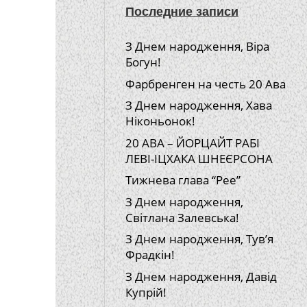
Последние записи
З Днем народження, Віра
Богун!
Фарбренген на честь 20 Ава
З Днем народження, Хава
Ніконьонок!
20 АВА – ЙОРЦАЙТ РАБІ
ЛЕВІ-ІЦХАКА ШНЕЄРСОНА
Тижнева глава “Рее”
З Днем народження,
Світлана Залевська!
З Днем народження, Тув’я
Фрадкін!
З Днем народження, Давід
Купрій!