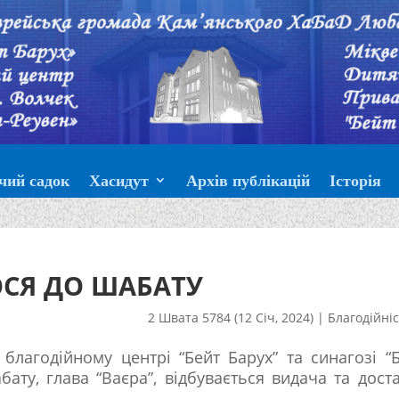
чий садок
Хасидут
Архів публікацій
Історія
СЯ ДО ШАБАТУ
2 Швата 5784 (12 Січ, 2024)
|
Благодійні
 благодійному центрі “Бейт Барух” та синагозі “
бату, глава “Ваєра”, відбувається видача та дост