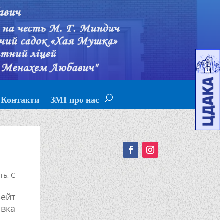
Контакти
ЗМІ про нас
Подписывайтесь!
сть
,
С
Бейт
авка