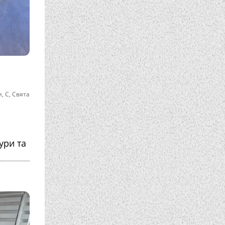
и
,
С
,
Свята
ури та