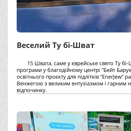
Веселий Ту бі-Шват
15 Швата, саме у єврейське свято Ту бі-Ш
програми у благодійному центрі “Бейт Барух”
освітнього проєкту для підлітків “EnerJew”
Венжегою з великим ентузіазмом і гарним на
відпочинку.