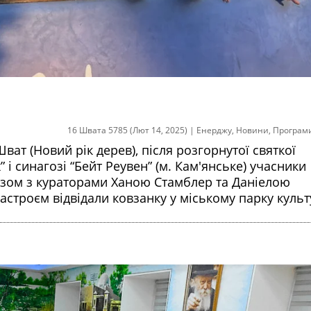
16 Швата 5785 (Лют 14, 2025)
|
Енерджу
,
Новини
,
Програм
ват (Новий рік дерев), після розгорнутої святкої
 і синагозі “Бейт Реувен” (м. Кам'янське) учасники
 разом з кураторами Ханою Стамблер та Даніелою
строєм відвідали ковзанку у міському парку культ