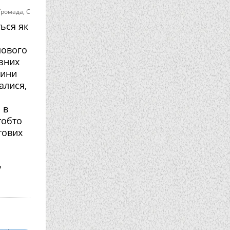
Громада
,
С
ться як
мового
зних
тини
алися,
 в
тобто
тових
у