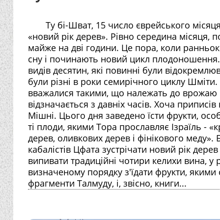
Ту бі-Шват, 15 число єврейського місяця
«новий рік дерев». Рівно середина місяця, 
майже на дві години. Це пора, коли ранньок
сну і починають новий цикл плодоношення.
видів десятин, які повинні були відокремлюв
були різні в роки семирічного циклу Шміти. 
вважалися такими, що належать до врожаю на
відзначається з давніх часів. Хоча приписів
Мішні. Цього дня заведено їсти фрукти, особ
ті плоди, якими Тора прославляє Ізраїль - «
дерев, оливкових дерев і фінікового меду».
кабалістів Цфата зустрічати новий рік дере
випивати традиційні чотири келихи вина, у 
визначеному порядку з'їдати фрукти, якими с
фрагменти Талмуду, і, звісно, книги...