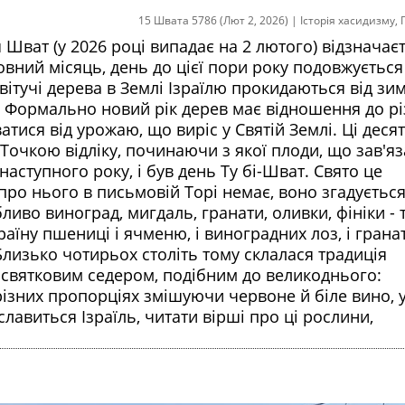
15 Швата 5786 (Лют 2, 2026)
|
Історія хасидизму
,
 Шват (у 2026 році випадає на 2 лютого) відзначає
повний місяць, день до цієї пори року подовжується
вітучі дерева в Землі Ізраїлю прокидаються від зи
 Формально новий рік дерев має відношення до рі
атися від урожаю, що виріс у Святій Землі. Ці деся
Точкою відліку, починаючи з якої плоди, що зав'яз
ступного року, і був день Ту бі-Шват. Свято це
 про нього в письмовій Торі немає, воно згадується
ливо виноград, мигдаль, гранати, оливки, фініки - 
країну пшениці і ячменю, і виноградних лоз, і грана
 Близько чотирьох століть тому склалася традиція
в святковим седером, подібним до великоднього:
різних пропорціях змішуючи червоне й біле вино, 
лавиться Ізраїль, читати вірші про ці рослини,