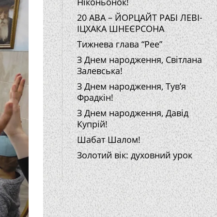
Ніконьонок!
20 АВА – ЙОРЦАЙТ РАБІ ЛЕВІ-
ІЦХАКА ШНЕЄРСОНА
Тижнева глава “Рее”
З Днем народження, Світлана
Залевська!
З Днем народження, Тув’я
Фрадкін!
З Днем народження, Давід
Купрій!
Шабат Шалом!
Золотий вік: духовний урок