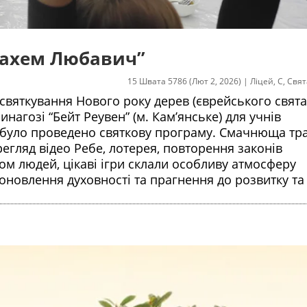
енахем Любавич”
15 Швата 5786 (Лют 2, 2026)
|
Ліцей
,
С
,
Свят
 святкування Нового року дерев (єврейського свята 
синагозі “Бейт Реувен” (м. Кам’янське) для учнів
було проведено святкову програму. Смачнюща тра
регляд відео Ребе, лотерея, повторення законів
ом людей, цікаві ігри склали особливу атмосферу
оновлення духовності та прагнення до розвитку та