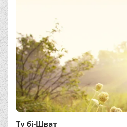
Ту бі-Шват