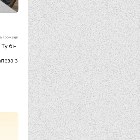
а громади
Ту бі-
пеза з