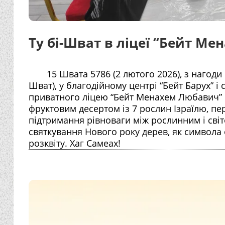
Ту бі-Шват в ліцеї “Бейт М
15 Швата 5786 (2 лютого 2026), з нагоди
Шват), у благодійному центрі “Бейт Барух” і 
приватного ліцею “Бейт Менахем Любавич” 
фруктовим десертом із 7 рослин Ізраїлю, пе
підтримання рівноваги між рослинним і світ
святкування Нового року дерев, як символа 
розквіту. Хаг Самеах!