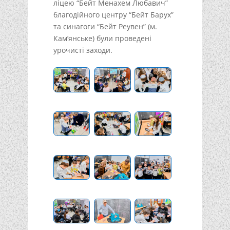
ліцею “Бейт Менахем Любавич”
благодійного центру “Бейт Барух”
та синагоги “Бейт Реувен” (м.
Кам’янське) були проведені
урочисті заходи.