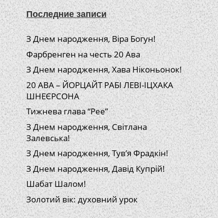
Последние записи
З Днем народження, Віра Богун!
Фарбренген на честь 20 Ава
З Днем народження, Хава Ніконьонок!
20 АВА – ЙОРЦАЙТ РАБІ ЛЕВІ-ІЦХАКА
ШНЕЄРСОНА
Тижнева глава “Рее”
З Днем народження, Світлана
Залевська!
З Днем народження, Тув’я Фрадкін!
З Днем народження, Давід Купрій!
Шабат Шалом!
Золотий вік: духовний урок