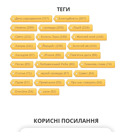
ТЕГИ
День народження
(707)
Благодійність
(307)
Новини
(299)
громада
(265)
Ліцей
(216)
Свято
(211)
Колель Тора
(188)
Жіночий клуб
(149)
Ханука
(111)
Йорцайт
(108)
Золотий вік
(104)
Хасидізм
(97)
JFuture
(88)
Пам'ятна дата
(88)
Песах
(85)
Любавичський Ребе
(80)
Тижнева глава
(74)
Статьи
(71)
музей громади
(67)
Суккот
(64)
Пурім
(57)
Привітання
(55)
Про нас говорять
(54)
EnerJew
(54)
хали
(52)
КОРИСНІ ПОСИЛАННЯ