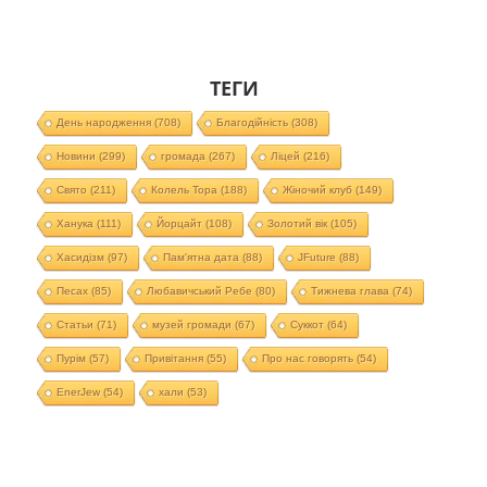
ТЕГИ
День народження
(708)
Благодійність
(308)
Новини
(299)
громада
(267)
Ліцей
(216)
Свято
(211)
Колель Тора
(188)
Жіночий клуб
(149)
Ханука
(111)
Йорцайт
(108)
Золотий вік
(105)
Хасидізм
(97)
Пам'ятна дата
(88)
JFuture
(88)
Песах
(85)
Любавичський Ребе
(80)
Тижнева глава
(74)
Статьи
(71)
музей громади
(67)
Суккот
(64)
Пурім
(57)
Привітання
(55)
Про нас говорять
(54)
EnerJew
(54)
хали
(53)