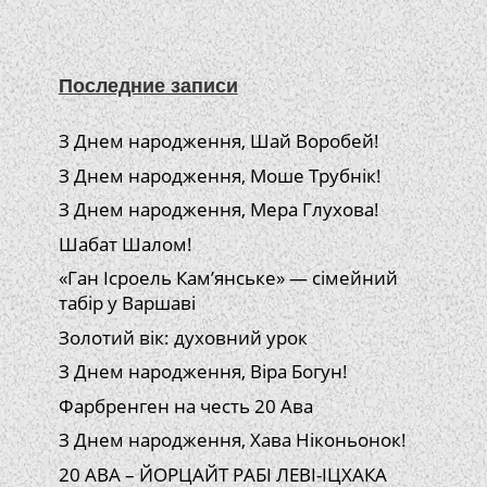
Последние записи
З Днем народження, Шай Воробей!
З Днем народження, Моше Трубнік!
З Днем народження, Мера Глухова!
Шабат Шалом!
«Ган Ісроель Кам’янське» — сімейний
табір у Варшаві
Золотий вік: духовний урок
З Днем народження, Віра Богун!
Фарбренген на честь 20 Ава
З Днем народження, Хава Ніконьонок!
20 АВА – ЙОРЦАЙТ РАБІ ЛЕВІ-ІЦХАКА