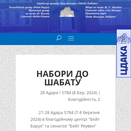
НАБОРИ ДО
ШАБАТУ
28 Адара I 5784 (8 Бер, 2024)
|
Благодійність
,
С
27-28 Адара 5784 (7-8 березня
2024) в благодійному центрі “Бейт
Барух” та синагозі “Бейт Реувен”