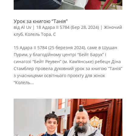
Урок за книгою “Танія”
від
Al Uv
|
18 Адара II 5784 (Бер 28, 2024)
|
Жіночий
клуб
,
Колель Тора
,
С
15 Адара II 5784 (25 березня 2024), саме в Шушан
Пурим, у благодійному центрі “Бейт Барух” і
синагозі “Бейт Реувен” (м. Кам’янське) ребецн Діна
Стамблер провела духовний урок за книгою “Танія”
з учасницями освітнього проєкту для жінок
“Колель...