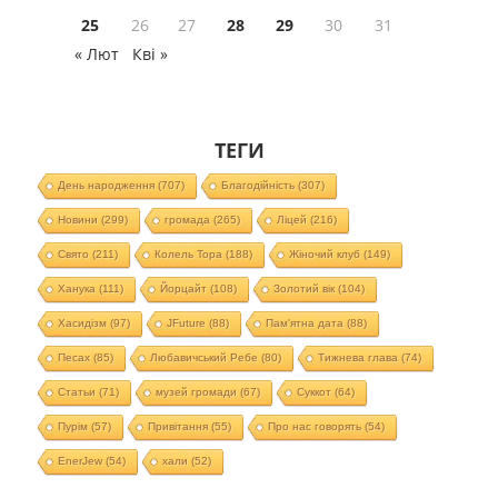
25
26
27
28
29
30
31
« Лют
Кві »
ТЕГИ
День народження
(707)
Благодійність
(307)
Новини
(299)
громада
(265)
Ліцей
(216)
Свято
(211)
Колель Тора
(188)
Жіночий клуб
(149)
Ханука
(111)
Йорцайт
(108)
Золотий вік
(104)
Хасидізм
(97)
JFuture
(88)
Пам'ятна дата
(88)
Песах
(85)
Любавичський Ребе
(80)
Тижнева глава
(74)
Статьи
(71)
музей громади
(67)
Суккот
(64)
Пурім
(57)
Привітання
(55)
Про нас говорять
(54)
EnerJew
(54)
хали
(52)