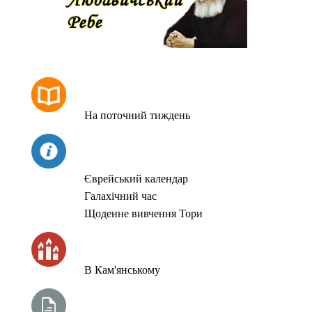
РОЗКЛАД МОЛИТОВ
На поточний тиждень
СЬОГОДНІ
Єврейський календар
Галахічний час
Щоденне вивчення Тори
ЧАС ЗАПАЛЮВАННЯ СВІЧОК
В Кам'янському
ТИЖНЕВА ГЛАВА ТОРИ