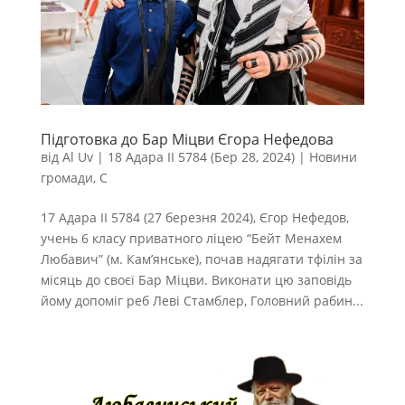
Підготовка до Бар Міцви Єгора Нефедова
від
Al Uv
|
18 Адара II 5784 (Бер 28, 2024)
|
Новини
громади
,
С
17 Адара II 5784 (27 березня 2024), Єгор Нефедов,
учень 6 класу приватного ліцею “Бейт Менахем
Любавич” (м. Кам’янське), почав надягати тфілін за
місяць до своєї Бар Міцви. Виконати цю заповідь
йому допоміг реб Леві Стамблер, Головний рабин...