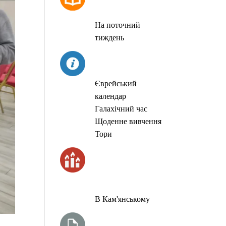
МОЛИТОВ
На поточний
тиждень
СЬОГОДНІ
Єврейський
календар
Галахічний час
Щоденне вивчення
Тори
ЧАС
ЗАПАЛЮВАННЯ
СВІЧОК
В Кам'янському
ТИЖНЕВА