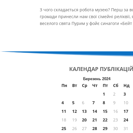
З чого складається робота музею? Перш за в
громади принесли нам свої сімейні реліквії,
веселого свята Пурим у фойє синагоги «Бейт Р
КАЛЕНДАР
ПУБЛІКАЦІ
Березень 2024
Пн
Вт
Ср
Чт
Пт
Сб
Нд
1
2
3
4
5
6
7
8
9
10
11
12
13
14
15
16
17
18
19
20
21
22
23
24
25
26
27
28
29
30
31