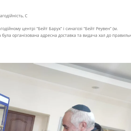
агодійність
,
С
агодійному центрі “Бейт Барух” і синагозі “Бейт Реувен” (м.
а була організована адресна доставка та видача хал до правиль