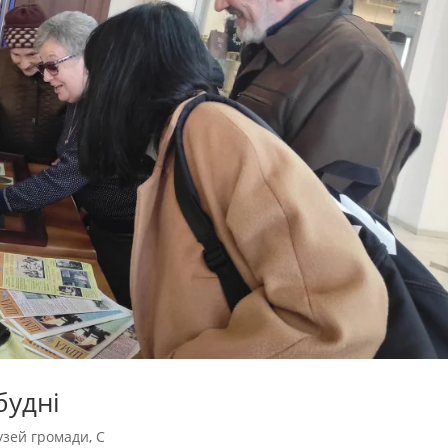
будні
зей громади
,
С