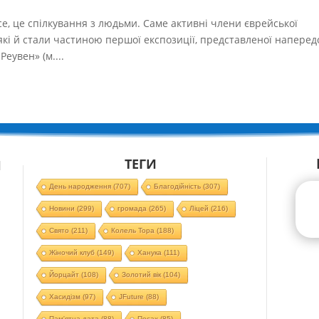
се, це спілкування з людьми. Саме активні члени єврейської
 які й стали частиною першої експозиції, представленої наперед
еувен» (м....
ТЕГИ
Й
День народження
(707)
Благодійність
(307)
Новини
(299)
громада
(265)
Ліцей
(216)
Свято
(211)
Колель Тора
(188)
Жіночий клуб
(149)
Ханука
(111)
Йорцайт
(108)
Золотий вік
(104)
Хасидізм
(97)
JFuture
(88)
Пам'ятна дата
(88)
Песах
(85)