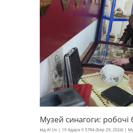
Музей синагоги: робочі 
від
Al Uv
|
19 Адара II 5784 (Бер 29, 2024)
|
Му