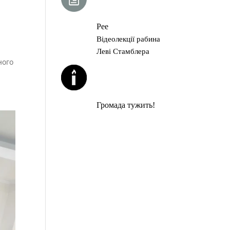
ГЛАВА ТОРИ
Рее
Відеолекції рабина
Леві Стамблера
ного
ЙОРЦАЙТИ У
СЕРПНІ
Громада тужить!