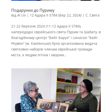
Подарунки до Пуриму
від
Al Uv
|
12 Адара II 5784 (Бер 22, 2024)
|
С
,
Свята
21-22 березня 2024 (11-12 Адара II 5784),
напередодні єврейського свята Пурим та Шабату, в
благодійному центрі “Бейт Барух” і синагозі “Бейт
Реувен” (м. Кам’янське) була організована видача
святкових наборів членам єврейської громади
міста, а людям літнім і хворим...