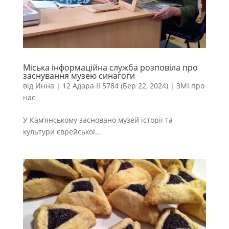
Міська інформаційна служба розповіла про
заснування музею синагоги
від
Инна
|
12 Адара II 5784 (Бер 22, 2024)
|
ЗМІ про
нас
У Кам’янському засновано музей історії та
культури єврейської...