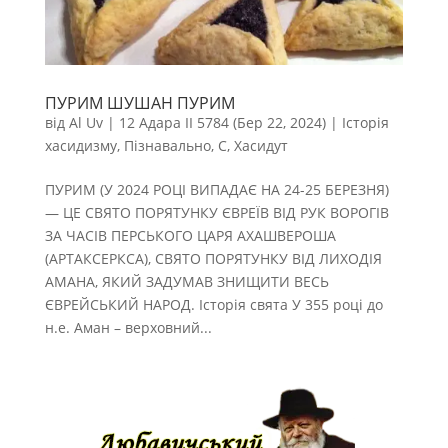
ПУРИМ ШУШАН ПУРИМ
від
Al Uv
|
12 Адара II 5784 (Бер 22, 2024)
|
Історія
хасидизму
,
Пізнавально
,
С
,
Хасидут
ПУРИМ (У 2024 РОЦІ ВИПАДАЄ НА 24-25 БЕРЕЗНЯ)
— ЦЕ СВЯТО ПОРЯТУНКУ ЄВРЕЇВ ВІД РУК ВОРОГІВ
ЗА ЧАСІВ ПЕРСЬКОГО ЦАРЯ АХАШВЕРОША
(АРТАКСЕРКСА), СВЯТО ПОРЯТУНКУ ВІД ЛИХОДІЯ
АМАНА, ЯКИЙ ЗАДУМАВ ЗНИЩИТИ ВЕСЬ
ЄВРЕЙСЬКИЙ НАРОД. Історія свята У 355 році до
н.е. Аман – верховний...