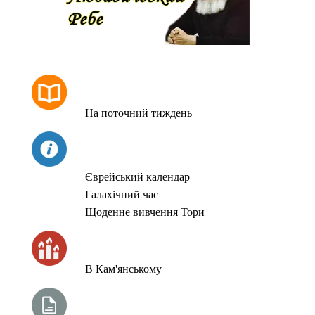
РОЗКЛАД МОЛИТОВ
На поточний тиждень
СЬОГОДНІ
Єврейський календар
Галахічний час
Щоденне вивчення Тори
ЧАС ЗАПАЛЮВАННЯ СВІЧОК
В Кам'янському
ТИЖНЕВА ГЛАВА ТОРИ