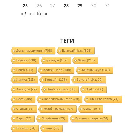
25
26
27
28
29
30
31
« Лют
Кві »
ТЕГИ
День народження
(708)
Благодійність
(308)
Новини
(299)
громада
(267)
Ліцей
(216)
Свято
(211)
Колель Тора
(188)
Жіночий клуб
(149)
Ханука
(111)
Йорцайт
(108)
Золотий вік
(105)
Хасидізм
(97)
Пам'ятна дата
(88)
JFuture
(88)
Песах
(85)
Любавичський Ребе
(80)
Тижнева глава
(74)
Статьи
(71)
музей громади
(67)
Суккот
(64)
Пурім
(57)
Привітання
(55)
Про нас говорять
(54)
EnerJew
(54)
хали
(53)