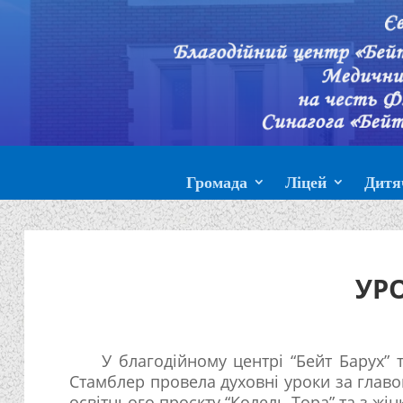
Громада
Ліцей
Дитя
УР
У благодійному центрі “Бейт Барух” т
Стамблер провела духовні уроки за глав
освітнього проєкту “Колель Тора” та з жін