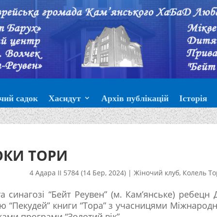
чий садок
Хасидут
Архів публікацій
Історія
ОКИ ТОРИ
4 Адара II 5784 (14 Бер, 2024)
|
Жіночий клуб
,
Колель То
а синагозі “Бейт Реувен” (м. Кам’янське) ребецн 
ою “Пекудей” книги “Тора” з учасницями Міжнарод
ками програми “Золотий вік”.