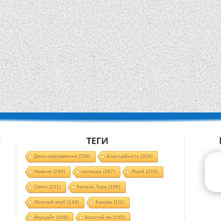
ТЕГИ
Й
День народження
(708)
Благодійність
(308)
Новини
(299)
громада
(267)
Ліцей
(216)
Свято
(211)
Колель Тора
(188)
Жіночий клуб
(149)
Ханука
(111)
Йорцайт
(108)
Золотий вік
(105)