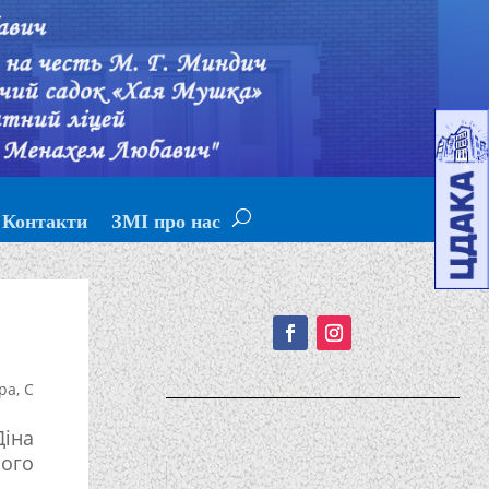
Контакти
ЗМІ про нас
Подписывайтесь!
ра
,
С
Діна
ного