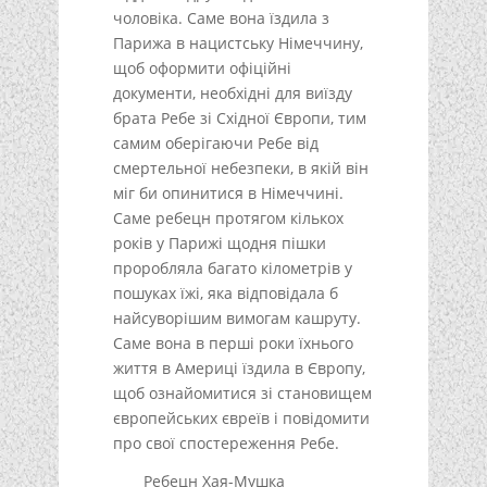
чоловіка. Саме вона їздила з
Парижа в нацистську Німеччину,
щоб оформити офіційні
документи, необхідні для виїзду
брата Ребе зі Східної Європи, тим
самим оберігаючи Ребе від
смертельної небезпеки, в якій він
міг би опинитися в Німеччині.
Саме ребецн протягом кількох
років у Парижі щодня пішки
проробляла багато кілометрів у
пошуках їжі, яка відповідала б
найсуворішим вимогам кашруту.
Саме вона в перші роки їхнього
життя в Америці їздила в Європу,
щоб ознайомитися зі становищем
європейських євреїв і повідомити
про свої спостереження Ребе.
Ребецн Хая-Мушка