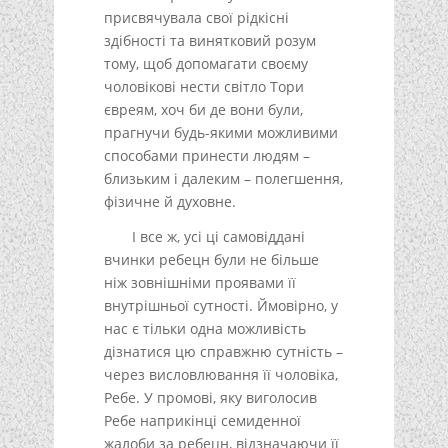
присвячувала свої рідкісні
здібності та винятковий розум
тому, щоб допомагати своєму
чоловікові нести світло Тори
євреям, хоч би де вони були,
прагнучи будь-якими можливими
способами принести людям –
близьким і далеким – полегшення,
фізичне й духовне.
І все ж, усі ці самовіддані
вчинки ребецн були не більше
ніж зовнішніми проявами її
внутрішньої сутності. Ймовірно, у
нас є тільки одна можливість
дізнатися цю справжню сутність –
через висловлювання її чоловіка,
Ребе. У промові, яку виголосив
Ребе наприкінці семиденної
жалоби за ребецн, відзначаючи її