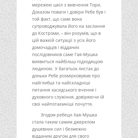
мережею шкіл з вивчення Тори.
Доказом поваги і довіри Ребе був і
той факт, що саме вона
супроводжувала його на заслання
до Костроми, – він розумів, що в
цій важкій ситуації з усіх його
домочадців і відданих
послідовників саме Гая-Мушка
виявиться найбільш підходящою
людиною. У багатьох листах до
доньки Ребе розмірковував про
найглибші та найскладніші
питання хасидського вчення і
духовного служіння, довіряючи їй
свої найпотаємніші почуття.
Згодом ребецн Хая-Мушка
стала таким самим джерелом
душевних сил і безмежно
відданим другом для свого