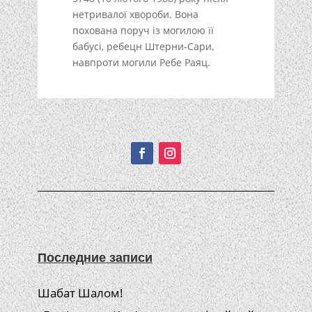
нетривалої хвороби. Вона
похована поруч із могилою її
бабусі, ребецн Штерни-Сари,
навпроти могили Ребе Раяц.
Подписывайтесь!
Последние записи
Шабат Шалом!