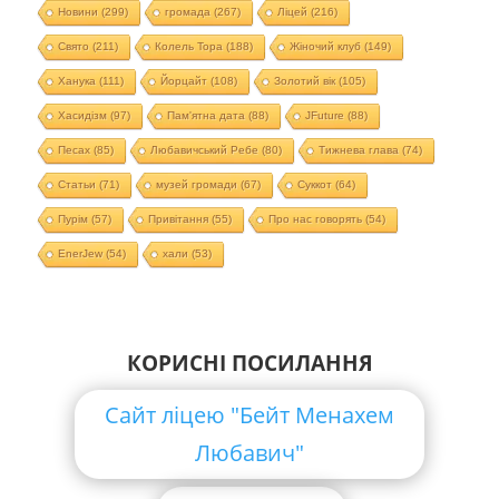
Новини
(299)
громада
(267)
Ліцей
(216)
Свято
(211)
Колель Тора
(188)
Жіночий клуб
(149)
Ханука
(111)
Йорцайт
(108)
Золотий вік
(105)
Хасидізм
(97)
Пам'ятна дата
(88)
JFuture
(88)
Песах
(85)
Любавичський Ребе
(80)
Тижнева глава
(74)
Статьи
(71)
музей громади
(67)
Суккот
(64)
Пурім
(57)
Привітання
(55)
Про нас говорять
(54)
EnerJew
(54)
хали
(53)
КОРИСНІ ПОСИЛАННЯ
Сайт ліцею "Бейт Менахем
Любавич"