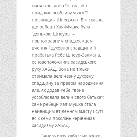
виняткові достоїнства, він
приділив особливу увагу її
прізвищу – Шнеєрсон. Він сказав,
що ребецн Хая-Мушка була
“донькою Шнеура” –
повноправним спадкоємцем
вчення і духовної спадщини її
прабатька Ребе Шнеур-Залмана,
основоположника хасидського
руху ХАБАД. Вона не тільки
отримала величезну духовну
спадщину за правом народження,
але, як додав Ребе, “вона
уособлювала велич свого батька”;
саме ребецн Хая-Мушка стала
найвищим втіленням змісту і суті
всіх семи поколінь керівників
хасидизму ХАБАД.
Одного разу хабадські жінки