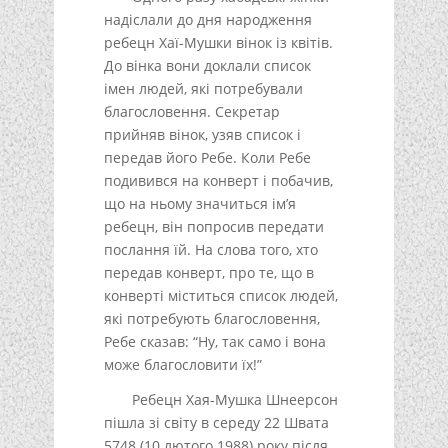
надіслали до дня народження
ребецн Хаї-Мушки вінок із квітів.
До вінка вони доклали список
імен людей, які потребували
благословення. Секретар
прийняв вінок, узяв список і
передав його Ребе. Коли Ребе
подивився на конверт і побачив,
що на ньому значиться ім’я
ребецн, він попросив передати
послання їй. На слова того, хто
передав конверт, про те, що в
конверті міститься список людей,
які потребують благословення,
Ребе сказав: “Ну, так само і вона
може благословити їх!”
Ребецн Хая-Мушка Шнеерсон
пішла зі світу в середу 22 Швата
5748 (10 лютого 1988) року після