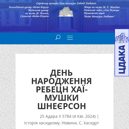
ДЕНЬ
НАРОДЖЕННЯ
РЕБЕЦН ХАЇ-
МУШКИ
ШНЕЄРСОН
25 Адара II 5784 (4 Кві, 2024)
|
Історія хасидизму
,
Новини
,
С
,
Хасидут