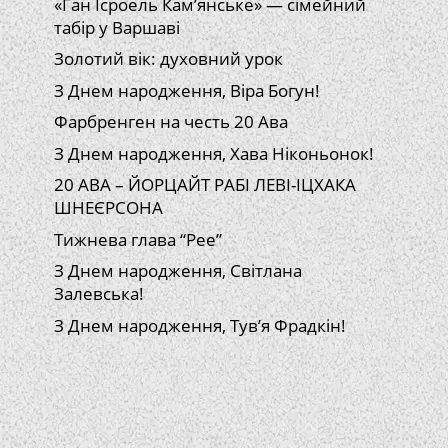
«Ган Ісроель Кам’янське» — сімейний
табір у Варшаві
Золотий вік: духовний урок
З Днем народження, Віра Богун!
Фарбренген на честь 20 Ава
З Днем народження, Хава Ніконьонок!
20 АВА – ЙОРЦАЙТ РАБІ ЛЕВІ-ІЦХАКА
ШНЕЄРСОНА
Тижнева глава “Рее”
З Днем народження, Світлана
Залевська!
З Днем народження, Тув’я Фрадкін!