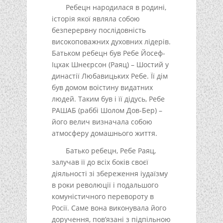
Ребецн народилася в родині,
історія якої являла собою
безперервну послідовність
високоповажних духовних лідерів.
Батьком ребецн був Ребе Йосеф-
Іцхак Шнеєрсон (Раяц) – Шостий у
династії Любавицьких Ребе. Її дім
був домом воістину видатних
людей. Таким був і її дідусь, Ребе
РАШАБ (раббі Шолом Дов-Бер) –
його велич визначала собою
атмосферу домашнього життя.
Батько ребецн, Ребе Раяц,
залучав її до всіх боків своєї
діяльності зі збереження іудаїзму
в роки революції і подальшого
комуністичного перевороту в
Росії. Саме вона виконувала його
доручення, пов’язані з підпільною