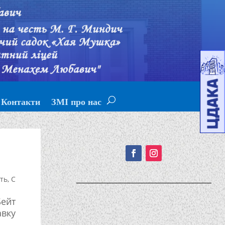
Контакти
ЗМІ про нас
Подписывайтесь!
сть
,
С
Бейт
авку