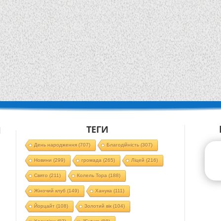
ТЕГИ
Й
День народження
(707)
Благодійність
(307)
Новини
(299)
громада
(265)
Ліцей
(216)
Свято
(211)
Колель Тора
(188)
Жіночий клуб
(149)
Ханука
(111)
Йорцайт
(108)
Золотий вік
(104)