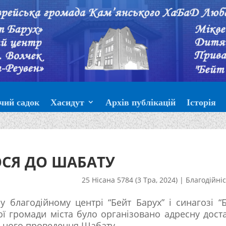
чий садок
Хасидут
Архів публікацій
Історія
СЯ ДО ШАБАТУ
25 Нісана 5784 (3 Тра, 2024)
|
Благодійні
 у благодійному центрі “Бейт Барух” і синагозі “
ої громади міста було організовано адресну дост
льного проведення Шабату.