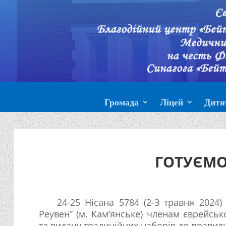
Громада
Ліцей
Дитя
ГОТУЄМО
24-25 Нісана 5784 (2-3 травня 2024)
Реувен” (м. Кам’янське) членам єврейськ
та видачу традиційних наборів до прави