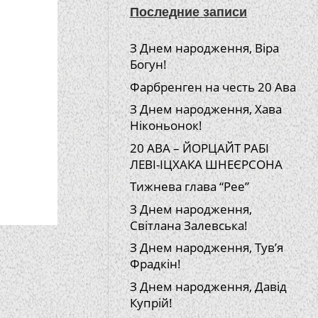
Последние записи
З Днем народження, Віра
Богун!
Фарбренген на честь 20 Ава
З Днем народження, Хава
Ніконьонок!
20 АВА – ЙОРЦАЙТ РАБІ
ЛЕВІ-ІЦХАКА ШНЕЄРСОНА
Тижнева глава “Рее”
З Днем народження,
Світлана Залевська!
З Днем народження, Тув’я
Фрадкін!
З Днем народження, Давід
Купрій!