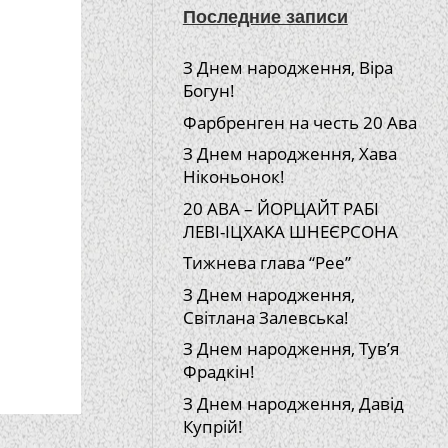
Последние записи
З Днем народження, Віра
Богун!
Фарбренген на честь 20 Ава
З Днем народження, Хава
Ніконьонок!
20 АВА – ЙОРЦАЙТ РАБІ
ЛЕВІ-ІЦХАКА ШНЕЄРСОНА
Тижнева глава “Рее”
З Днем народження,
Світлана Залевська!
З Днем народження, Тув’я
Фрадкін!
З Днем народження, Давід
Купрій!