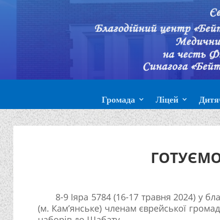
Громада
Ліцей
Дитя
ГОТУЄМО
8-9 Іяра 5784 (16-17 травня 2024) у бл
(м. Кам’янське) членам єврейської громад
наборів до Шабату.