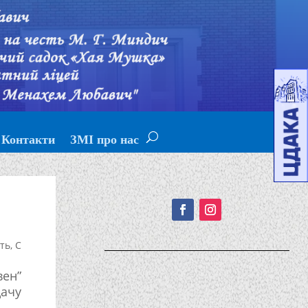
Контакти
ЗМІ про нас
Подписывайтесь!
сть
,
С
вен”
дачу