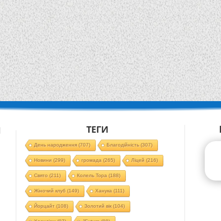
ТЕГИ
Й
День народження
(707)
Благодійність
(307)
Новини
(299)
громада
(265)
Ліцей
(216)
Свято
(211)
Колель Тора
(188)
Жіночий клуб
(149)
Ханука
(111)
Йорцайт
(108)
Золотий вік
(104)