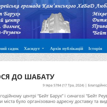
чий садок
Хасидут
Архів публікацій
Історія
СЯ ДО ШАБАТУ
9 Іяра 5784 (17 Тра, 2024)
|
Благодійні
агодійному центрі “Бейт Барух” і синагозі “Бейт Реу
и міста було організовано адресну доставку та ви