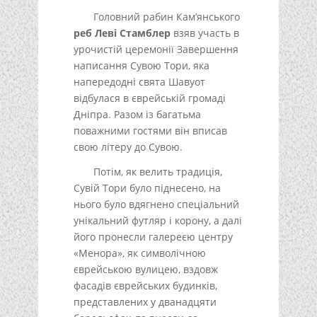
Головний рабин Кам’янського
реб Леві Стамблер
взяв участь в
урочистій церемонії Завершення
написання Сувою Тори, яка
напередодні свята Шавуот
відбулася в єврейській громаді
Дніпра. Разом із багатьма
поважними гостями він вписав
свою літеру до Сувою.
Потім, як велить традиція,
Сувій Тори було піднесено, на
нього було вдягнено спеціальний
унікальний футляр і корону, а далі
його пронесли галереєю центру
«Менора», як символічною
єврейською вулицею, вздовж
фасадів єврейських будинків,
представлених у дванадцяти