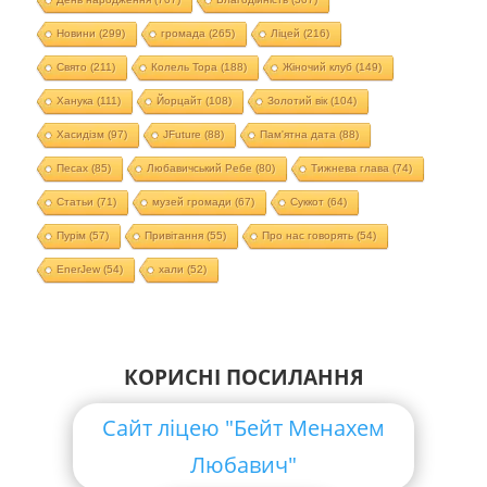
Новини
(299)
громада
(265)
Ліцей
(216)
Свято
(211)
Колель Тора
(188)
Жіночий клуб
(149)
Ханука
(111)
Йорцайт
(108)
Золотий вік
(104)
Хасидізм
(97)
JFuture
(88)
Пам'ятна дата
(88)
Песах
(85)
Любавичський Ребе
(80)
Тижнева глава
(74)
Статьи
(71)
музей громади
(67)
Суккот
(64)
Пурім
(57)
Привітання
(55)
Про нас говорять
(54)
EnerJew
(54)
хали
(52)
КОРИСНІ ПОСИЛАННЯ
Сайт ліцею "Бейт Менахем
Любавич"