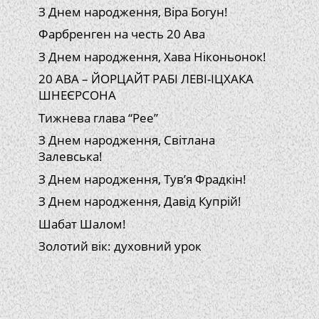
З Днем народження, Віра Богун!
Фарбренген на честь 20 Ава
З Днем народження, Хава Ніконьонок!
20 АВА – ЙОРЦАЙТ РАБІ ЛЕВІ-ІЦХАКА
ШНЕЄРСОНА
Тижнева глава “Рее”
З Днем народження, Світлана
Залевська!
З Днем народження, Тув’я Фрадкін!
З Днем народження, Давід Купрій!
Шабат Шалом!
Золотий вік: духовний урок