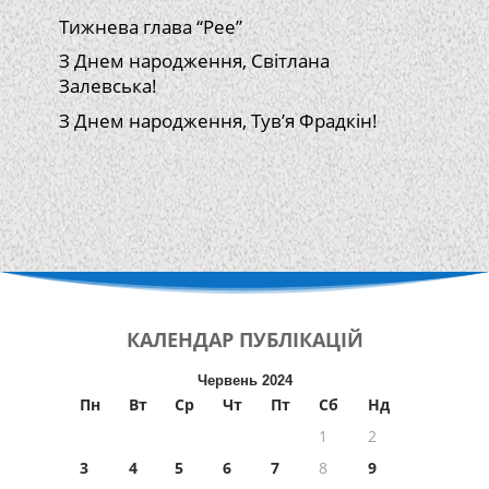
Тижнева глава “Рее”
З Днем народження, Світлана
Залевська!
З Днем народження, Тув’я Фрадкін!
КАЛЕНДАР
ПУБЛІКАЦІЙ
Червень 2024
Пн
Вт
Ср
Чт
Пт
Сб
Нд
1
2
3
4
5
6
7
8
9