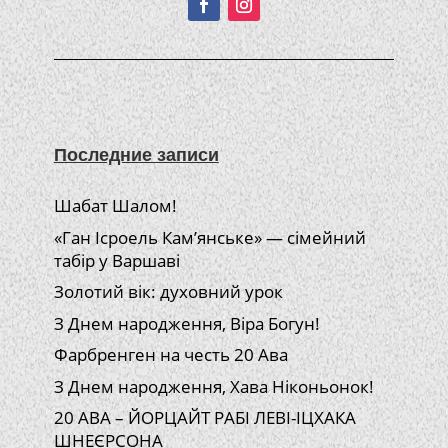
Последние записи
Шабат Шалом!
«Ган Ісроель Кам’янське» — сімейний
табір у Варшаві
Золотий вік: духовний урок
З Днем народження, Віра Богун!
Фарбренген на честь 20 Ава
З Днем народження, Хава Ніконьонок!
20 АВА – ЙОРЦАЙТ РАБІ ЛЕВІ-ІЦХАКА
ШНЕЄРСОНА