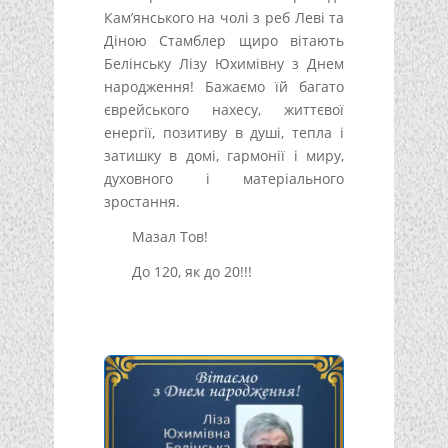
Кам’янського на чолі з реб Леві та
Діною Стамблер щиро вітають
Белінську Лізу Юхимівну з Днем
народження! Бажаємо їй багато
єврейського нахесу, життєвої
енергії, позитиву в душі, тепла і
затишку в домі, гармонії і миру,
духовного і матеріального
зростання.
Мазал Тов!
До 120, як до 20!!!