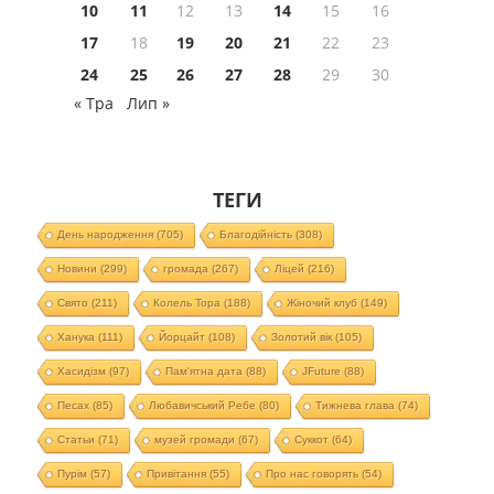
10
11
12
13
14
15
16
17
18
19
20
21
22
23
24
25
26
27
28
29
30
« Тра
Лип »
ТЕГИ
День народження
(705)
Благодійність
(308)
Новини
(299)
громада
(267)
Ліцей
(216)
Свято
(211)
Колель Тора
(188)
Жіночий клуб
(149)
Ханука
(111)
Йорцайт
(108)
Золотий вік
(105)
Хасидізм
(97)
Пам'ятна дата
(88)
JFuture
(88)
Песах
(85)
Любавичський Ребе
(80)
Тижнева глава
(74)
Статьи
(71)
музей громади
(67)
Суккот
(64)
Пурім
(57)
Привітання
(55)
Про нас говорять
(54)