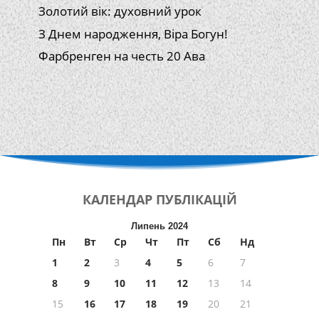
Золотий вік: духовний урок
З Днем народження, Віра Богун!
Фарбренген на честь 20 Ава
КАЛЕНДАР
ПУБЛІКАЦІЙ
Липень 2024
Пн
Вт
Ср
Чт
Пт
Сб
Нд
1
2
3
4
5
6
7
8
9
10
11
12
13
14
15
16
17
18
19
20
21