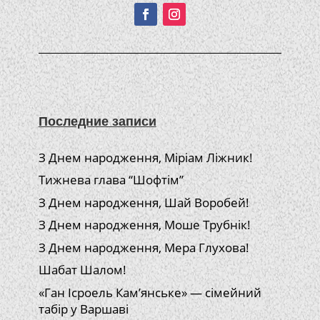
Последние записи
З Днем народження, Міріам Ліжник!
Тижнева глава “Шофтім”
З Днем народження, Шай Воробей!
З Днем народження, Моше Трубнік!
З Днем народження, Мера Глухова!
Шабат Шалом!
«Ган Ісроель Кам’янське» — сімейний
табір у Варшаві