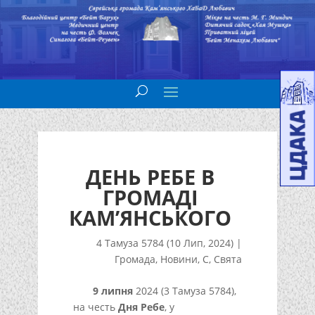
ДЕНЬ РЕБЕ В
ГРОМАДІ
КАМ’ЯНСЬКОГО
4 Тамуза 5784 (10 Лип, 2024)
|
Громада
,
Новини
,
С
,
Свята
9 липня
2024 (3 Тамуза 5784),
на честь
Дня Ребе
, у