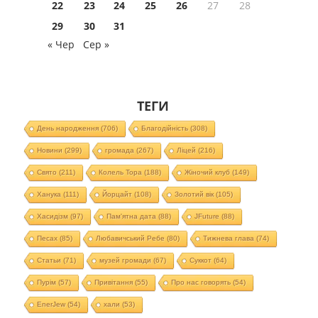
22
23
24
25
26
27
28
29
30
31
« Чер
Сер »
ТЕГИ
День народження
(706)
Благодійність
(308)
Новини
(299)
громада
(267)
Ліцей
(216)
Свято
(211)
Колель Тора
(188)
Жіночий клуб
(149)
Ханука
(111)
Йорцайт
(108)
Золотий вік
(105)
Хасидізм
(97)
Пам'ятна дата
(88)
JFuture
(88)
Песах
(85)
Любавичський Ребе
(80)
Тижнева глава
(74)
Статьи
(71)
музей громади
(67)
Суккот
(64)
Пурім
(57)
Привітання
(55)
Про нас говорять
(54)
EnerJew
(54)
хали
(53)