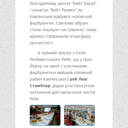
благодійному центрі “Бейт Барух”
і синагозі “Бейт Реувен” (м.
Кам’янське) відбувся чоловічий
фарбренген. Святково вбрані
столи, кошерні частування і жива
музика створювали атмосферу
урочистості.
А прямий зв’язок з Оеля
Любавичського Ребе, що у Нью-
Йорку, на який з учасниками
фарбренгена вийшов головний
рабин Кам’янського
реб Леві
Стамблер
, додав усім присутнім
натхнення для написання листів
Ребе.