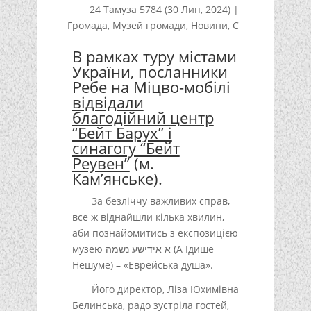
24 Тамуза 5784 (30 Лип, 2024)
|
Громада
,
Музей громади
,
Новини
,
С
В рамках туру містами
України, посланники
Ребе на Міцво-мобілі
відвідали
благодійний центр
“Бейт Барух” і
синагогу “Бейт
Реувен”
(м.
Кам’янське).
За безліччу важливих справ,
все ж віднайшли кілька хвилин,
аби познайомитись з експозицією
музею א אידישע נשמה (А Ідише
Нешуме) – «Еврейська душа».
Його директор, Ліза Юхимівна
Белинська, радо зустріла гостей,