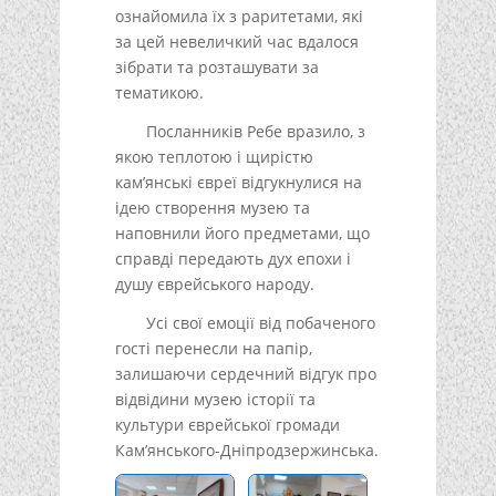
ознайомила їх з раритетами, які
за цей невеличкий час вдалося
зібрати та розташувати за
тематикою.
Посланників Ребе вразило, з
якою теплотою і щирістю
кам’янські євреї відгукнулися на
ідею створення музею та
наповнили його предметами, що
справді передають дух епохи і
душу єврейського народу.
Усі свої емоції від побаченого
гості перенесли на папір,
залишаючи сердечний відгук про
відвідини музею історії та
культури єврейської громади
Кам’янського-Дніпродзержинська.