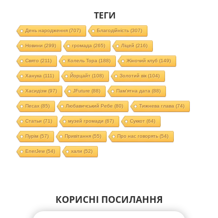
ТЕГИ
День народження
(707)
Благодійність
(307)
Новини
(299)
громада
(265)
Ліцей
(216)
Свято
(211)
Колель Тора
(188)
Жіночий клуб
(149)
Ханука
(111)
Йорцайт
(108)
Золотий вік
(104)
Хасидізм
(97)
JFuture
(88)
Пам'ятна дата
(88)
Песах
(85)
Любавичський Ребе
(80)
Тижнева глава
(74)
Статьи
(71)
музей громади
(67)
Суккот
(64)
Пурім
(57)
Привітання
(55)
Про нас говорять
(54)
EnerJew
(54)
хали
(52)
КОРИСНІ ПОСИЛАННЯ