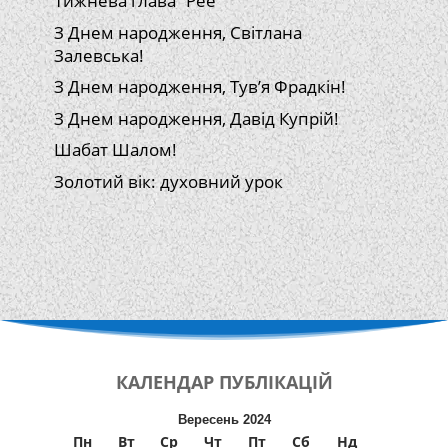
Тижнева глава “Рее”
З Днем народження, Світлана
Залевська!
З Днем народження, Тув’я Фрадкін!
З Днем народження, Давід Купрій!
Шабат Шалом!
Золотий вік: духовний урок
КАЛЕНДАР
ПУБЛІКАЦІЙ
Вересень 2024
Пн
Вт
Ср
Чт
Пт
Сб
Нд