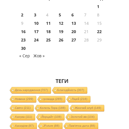
1
2
3
4
5
6
7
8
9
10
11
12
13
14
15
16
17
18
19
20
21
22
23
24
25
26
27
28
29
30
« Сер
Жов »
ТЕГИ
День народження
(707)
Благодійність
(307)
Новини
(299)
громада
(265)
Ліцей
(216)
Свято
(211)
Колель Тора
(188)
Жіночий клуб
(149)
Ханука
(111)
Йорцайт
(108)
Золотий вік
(104)
Хасидізм
(97)
JFuture
(88)
Пам'ятна дата
(88)