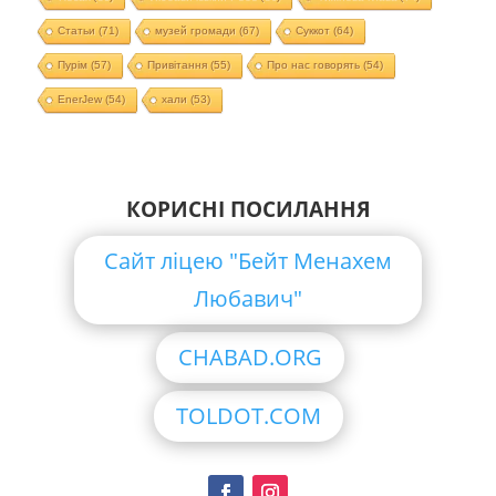
Статьи
(71)
музей громади
(67)
Суккот
(64)
Пурім
(57)
Привітання
(55)
Про нас говорять
(54)
EnerJew
(54)
хали
(53)
КОРИСНІ ПОСИЛАННЯ
Сайт ліцею "Бейт Менахем
Любавич"
CHABAD.ORG
TOLDOT.COM