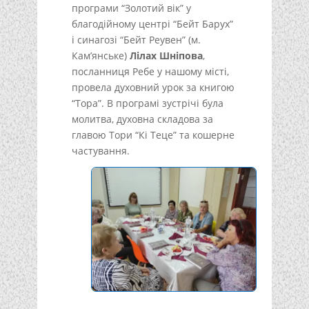
програми “Золотий вік” у
благодійному центрі “Бейт Барух”
і синагозі “Бейт Реувен” (м.
Кам’янське)
Лілах Шніпова
,
посланниця Ребе у нашому місті,
провела духовний урок за книгою
“Тора”. В програмі зустрічі була
молитва, духовна складова за
главою Тори “Кі Теце” та кошерне
частування.