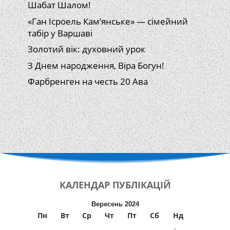
Шабат Шалом!
«Ган Ісроель Кам’янське» — сімейний
табір у Варшаві
Золотий вік: духовний урок
З Днем народження, Віра Богун!
Фарбренген на честь 20 Ава
КАЛЕНДАР
ПУБЛІКАЦІЙ
Вересень 2024
Пн
Вт
Ср
Чт
Пт
Сб
Нд