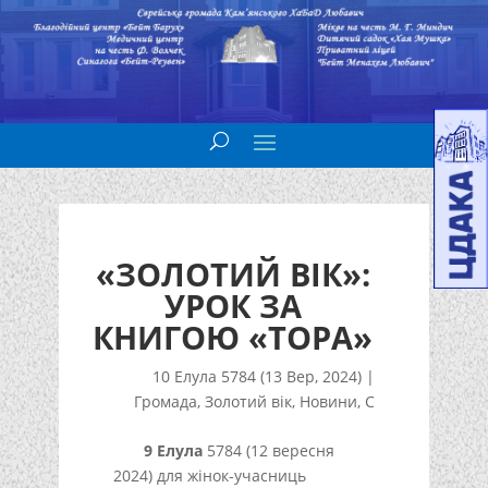
«ЗОЛОТИЙ ВІК»:
УРОК ЗА
КНИГОЮ «ТОРА»
10 Елула 5784 (13 Вер, 2024)
|
Громада
,
Золотий вік
,
Новини
,
С
9 Елула
5784 (12 вересня
2024) для жінок-учасниць