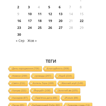
1
2
3
4
5
6
7
8
9
10
11
12
13
14
15
16
17
18
19
20
21
22
23
24
25
26
27
28
29
30
« Сер
Жов »
ТЕГИ
День народження
(706)
Благодійність
(308)
Новини
(299)
громада
(267)
Ліцей
(216)
Свято
(211)
Колель Тора
(188)
Жіночий клуб
(149)
Ханука
(111)
Йорцайт
(108)
Золотий вік
(105)
Хасидізм
(97)
Пам'ятна дата
(88)
JFuture
(88)
Песах
(85)
Любавичський Ребе
(80)
Тижнева глава
(74)