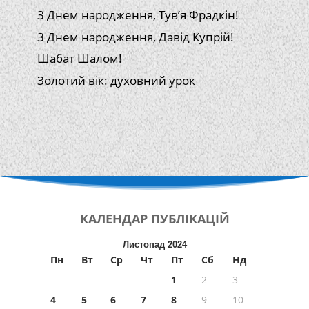
З Днем народження, Тув’я Фрадкін!
З Днем народження, Давід Купрій!
Шабат Шалом!
Золотий вік: духовний урок
КАЛЕНДАР
ПУБЛІКАЦІЙ
Листопад 2024
Пн
Вт
Ср
Чт
Пт
Сб
Нд
1
2
3
4
5
6
7
8
9
10