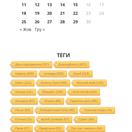
11
12
13
14
15
16
17
18
19
20
21
22
23
24
25
26
27
28
29
30
« Жов
Гру »
ТЕГИ
День народження
(707)
Благодійність
(307)
Новини
(299)
громада
(265)
Ліцей
(216)
Свято
(211)
Колель Тора
(188)
Жіночий клуб
(149)
Ханука
(111)
Йорцайт
(108)
Золотий вік
(104)
Хасидізм
(97)
JFuture
(88)
Пам'ятна дата
(88)
Песах
(85)
Любавичський Ребе
(80)
Тижнева глава
(74)
Статьи
(71)
музей громади
(67)
Суккот
(64)
Пурім
(57)
Привітання
(55)
Про нас говорять
(54)