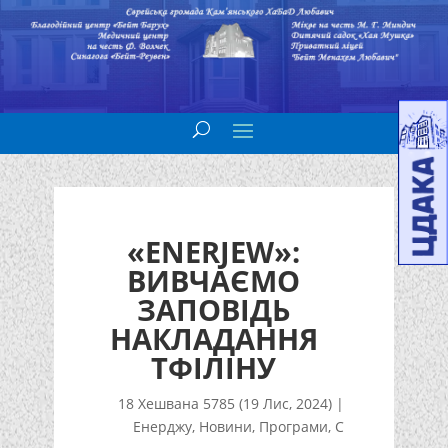
«ENERJEW»:
ВИВЧАЄМО
ЗАПОВІДЬ
НАКЛАДАННЯ
ТФІЛІНУ
18 Хешвана 5785 (19 Лис, 2024)
|
Енерджу
,
Новини
,
Програми
,
С