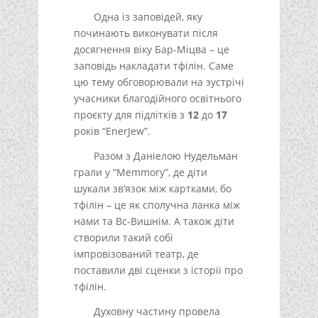
Одна із заповідей, яку
починають виконувати після
досягнення віку Бар-Міцва – це
заповідь накладати тфілін. Саме
цю тему обговорювали на зустрічі
учасники благодійного освітнього
проєкту для підлітків з
12
до
17
років “EnerJew”.
Разом з Даніелою Нудельман
грали у “Memmory”, де діти
шукали зв’язок між картками, бо
тфілін – це як сполучна ланка між
нами та Вс-Вишнім. А також діти
створили такий собі
імпровізований театр, де
поставили дві сценки з історії про
тфілін.
Духовну частину провела