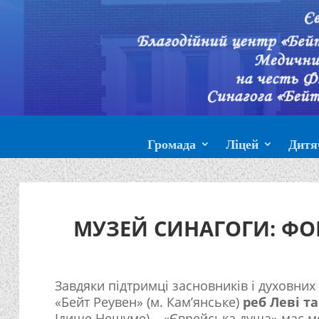
Громада
Ліцей
Дитя
МУЗЕЙ СИНАГОГИ: Ф
Завдяки підтримці засновників і духовних
«Бейт Реувен» (м. Кам’янське)
реб Леві т
Ідише Нешуме) – «Єврейська душа» має мо