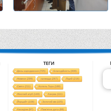
ТЕГИ
Й
День народження
(705)
Благодійність
(308)
Новини
(299)
громада
(267)
Ліцей
(216)
Свято
(211)
Колель Тора
(188)
Жіночий клуб
(149)
Ханука
(111)
Йорцайт
(108)
Золотий вік
(105)
Хасидізм
(97)
Пам'ятна дата
(88)