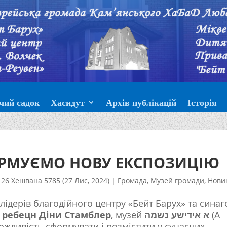
чий садок
Хасидут
Архів публікацій
Історія
ОРМУЄМО НОВУ ЕКСПОЗИЦІЮ
26 Хешвана 5785 (27 Лис, 2024)
|
Громада
,
Музей громади
,
Нови
 лідерів благодійного центру «Бейт Барух» та синаг
а ребецн Діни Стамблер
, музей
א אידישע נשמה
(А
жливість сформувати і розмістити у сучасних