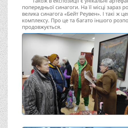
Також в експозиції є унікальні артефа
попередньої синагоги. На її місці зараз 
велика синагога «Бейт Реувен». І такі ж 
комплексу. Про це та багато іншого розп
продовжується.