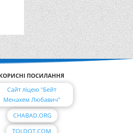
КОРИСНІ ПОСИЛАННЯ
Сайт ліцею "Бейт
Менахем Любавич"
CHABAD.ORG
TOLDOT.COM