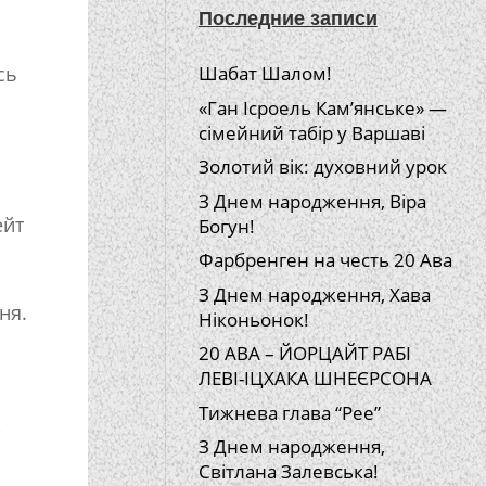
Последние записи
сь
Шабат Шалом!
«Ган Ісроель Кам’янське» —
сімейний табір у Варшаві
Золотий вік: духовний урок
З Днем народження, Віра
ейт
Богун!
Фарбренген на честь 20 Ава
З Днем народження, Хава
ня.
Ніконьонок!
20 АВА – ЙОРЦАЙТ РАБІ
ЛЕВІ-ІЦХАКА ШНЕЄРСОНА
Тижнева глава “Рее”
,
З Днем народження,
Світлана Залевська!