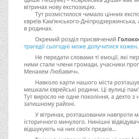
вітринах нову експозицію.
Тут розмістилося чимало цінних експо
євреїв Кам’янського-Дніпродзержинська, а
в родинах.
Окремий розділ присвячений
Голоко
трагедії сьогодні може долучитися кожен
.
Не передати словами ті емоції, які п
ними стали члени громади, учасники прогр
Менахем Любавич».
Навколо карти нашого міста розташува
мешкали єврейські родини. Ці вулиці пам’
Тут виросло не одне покоління, а дехто з
затишному районі.
У вітринах, розташованих навпроти м
історичного минулого. Нинішні відвідувач
відшукують на них своїх предків…