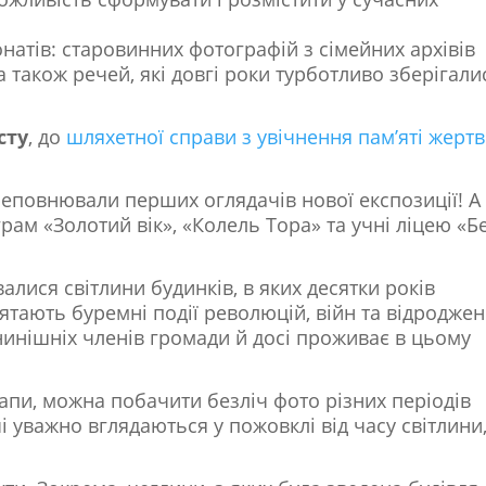
натів: старовинних фотографій з сімейних архівів
 також речей, які довгі роки турботливо зберігали
сту
, до
шляхетної справи з увічнення пам’яті жертв
ереповнювали перших оглядачів нової експозиції! А
ам «Золотий вік», «Колель Тора» та учні ліцею «Б
лися світлини будинків, в яких десятки років
ятають буремні події революцій, війн та відроджен
 нинішніх членів громади й досі проживає в цьому
апи, можна побачити безліч фото різних періодів
і уважно вглядаються у пожовклі від часу світлини