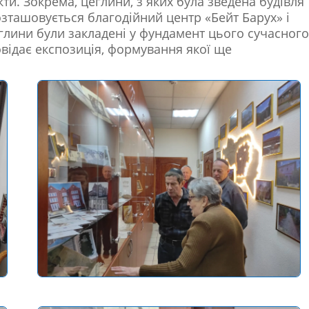
кти. Зокрема, цеглини, з яких була зведена будівля
розташовується благодійний центр «Бейт Барух» і
цеглини були закладені у фундамент цього сучасного
овідає експозиція, формування якої ще