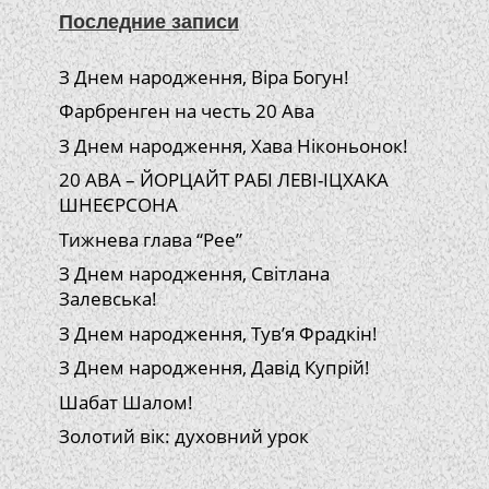
Последние записи
З Днем народження, Віра Богун!
Фарбренген на честь 20 Ава
З Днем народження, Хава Ніконьонок!
20 АВА – ЙОРЦАЙТ РАБІ ЛЕВІ-ІЦХАКА
ШНЕЄРСОНА
Тижнева глава “Рее”
З Днем народження, Світлана
Залевська!
З Днем народження, Тув’я Фрадкін!
З Днем народження, Давід Купрій!
Шабат Шалом!
Золотий вік: духовний урок