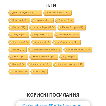
ТЕГИ
День народження
(707)
Благодійність
(307)
Новини
(299)
громада
(265)
Ліцей
(216)
Свято
(211)
Колель Тора
(188)
Жіночий клуб
(149)
Ханука
(111)
Йорцайт
(108)
Золотий вік
(104)
Хасидізм
(97)
JFuture
(88)
Пам'ятна дата
(88)
Песах
(85)
Любавичський Ребе
(80)
Тижнева глава
(74)
Статьи
(71)
музей громади
(67)
Суккот
(64)
Пурім
(57)
Привітання
(55)
Про нас говорять
(54)
EnerJew
(54)
хали
(52)
КОРИСНІ ПОСИЛАННЯ
Сайт ліцею "Бейт Менахем