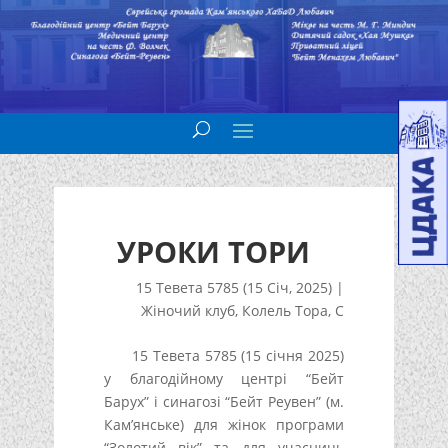
УРОКИ ТОРИ
15 Тевета 5785 (15 Січ, 2025)
|
Жіночий клуб
,
Колель Тора
,
С
15 Тевета 5785 (15 січня 2025)
у благодійному центрі “Бейт
Барух” і синагозі “Бейт Реувен” (м.
Кам’янське) для жінок програми
“Золотий вік” та для учасниць