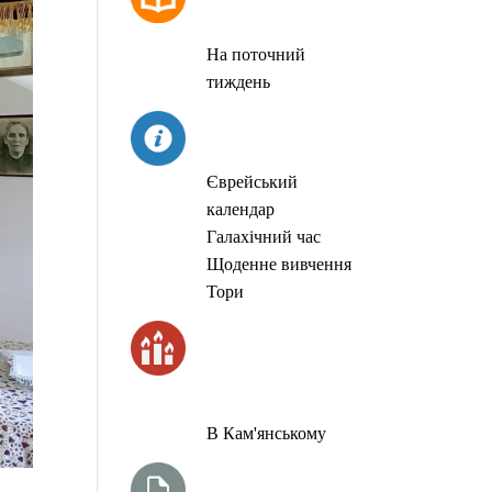
МОЛИТОВ
На поточний
тиждень
СЬОГОДНІ
Єврейський
календар
Галахічний час
Щоденне вивчення
Тори
ЧАС
ЗАПАЛЮВАННЯ
СВІЧОК
В Кам'янському
ТИЖНЕВА