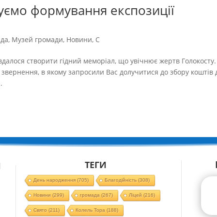
уємо формування експозиції
ада
,
Музей громади
,
Новини
,
С
 вдалося створити гідний меморіал, що увічнює жертв Голокосту.
и звернення, в якому запросили Вас долучитися до збору коштів 
.
ТЕГИ
Й
День народження
(705)
Благодійність
(308)
Новини
(299)
громада
(267)
Ліцей
(216)
Свято
(211)
Колель Тора
(188)