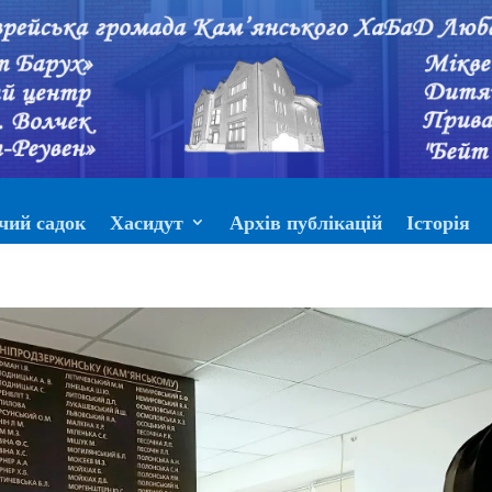
чий садок
Хасидут
Архів публікацій
Історія