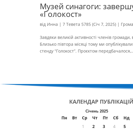
Музей синагоги: заверш
«Голокост»
від
Инна
|
7 Тевета 5785 (Січ 7, 2025)
|
Гром
Завдяки великій активності членів громади,
Близько півтора місяці тому ми опублікувал
стенду “Голокост”. Проєктом передбачалося,..
КАЛЕНДАР
ПУБЛІКАЦІ
Січень 2025
Пн
Вт
Ср
Чт
Пт
Сб
Нд
1
2
3
4
5