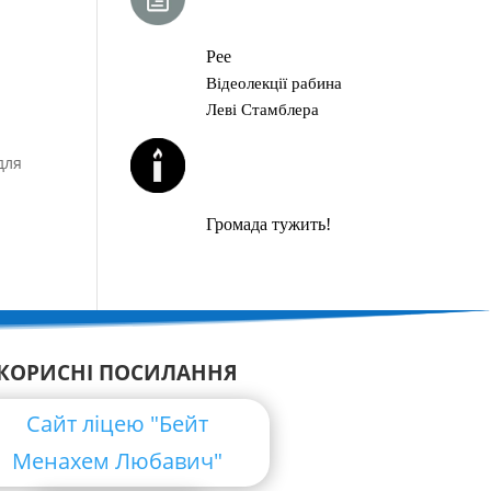
ГЛАВА ТОРИ
Рее
Відеолекції рабина
Леві Стамблера
ЙОРЦАЙТИ У
для
СЕРПНІ
Громада тужить!
КОРИСНІ ПОСИЛАННЯ
Сайт ліцею "Бейт
Менахем Любавич"