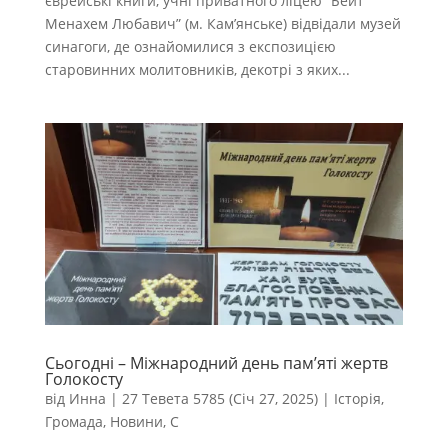
єврейські книги, учні приватного ліцею “Бейт
Менахем Любавич” (м. Кам’янське) відвідали музей
синагоги, де ознайомилися з експозицією
старовинних молитовників, декотрі з яких...
Сьогодні – Міжнародний день пам’яті жертв
Голокосту
від
Инна
|
27 Тевета 5785 (Січ 27, 2025)
|
Історія
,
Громада
,
Новини
,
С