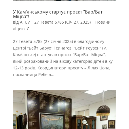
У Кам’янському стартує проєкт “Бар/Бат
Міцва”!
від
Al Uv
|
27 Тевета 5785 (Січ 27, 2025)
|
Новини
ліцею
,
С
27 Тевета 5785 (27 січня 2025) в благодійному
центрі “Бейт Барух” і синагозі “Бейт Реувен” (м.
Кам’янське) стартував проєкт “Бар/Бат Міцва”,
який розрахований на вікову категорію дітей віку
12-13 років. Координатори проєкту – Лілах Цопа,
посланниця Ребе в...