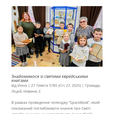
Знайомимося зі святими єврейськими
книгами
від
Инна
|
27 Тевета 5785 (Січ 27, 2025)
|
Громада
,
Ліцей
,
Новини
,
С
В рамках проведення челенджу “SpaceBook”, який
покликаний поглиблювати знання про Святі