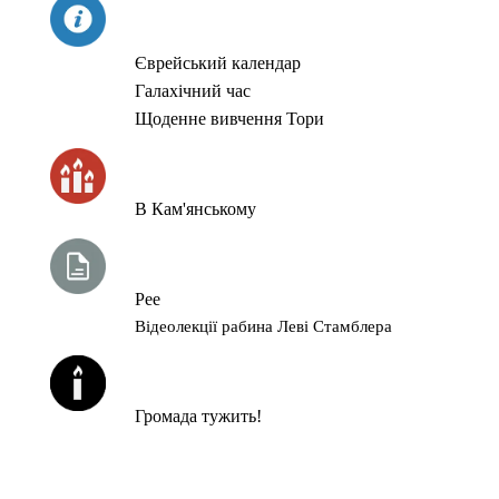
СЬОГОДНІ
Єврейський календар
Галахічний час
Щоденне вивчення Тори
ЧАС ЗАПАЛЮВАННЯ СВІЧОК
В Кам'янському
ТИЖНЕВА ГЛАВА ТОРИ
Рее
Відеолекції рабина Леві Стамблера
ЙОРЦАЙТИ У СЕРПНІ
Громада тужить!