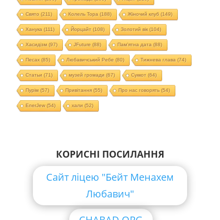
Свято
(211)
Колель Тора
(188)
Жіночий клуб
(149)
Ханука
(111)
Йорцайт
(108)
Золотий вік
(104)
Хасидізм
(97)
JFuture
(88)
Пам'ятна дата
(88)
Песах
(85)
Любавичський Ребе
(80)
Тижнева глава
(74)
Статьи
(71)
музей громади
(67)
Суккот
(64)
Пурім
(57)
Привітання
(55)
Про нас говорять
(54)
EnerJew
(54)
хали
(52)
КОРИСНІ ПОСИЛАННЯ
Сайт ліцею "Бейт Менахем
Любавич"
CHABAD.ORG