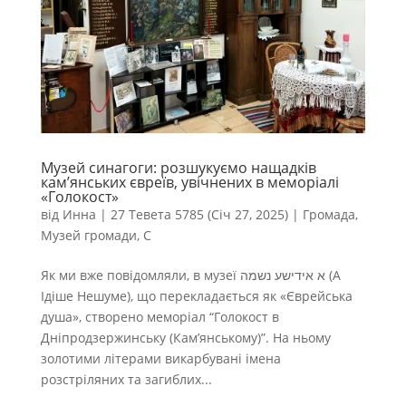
Музей синагоги: розшукуємо нащадків
кам’янських євреїв, увічнених в меморіалі
«Голокост»
від
Инна
|
27 Тевета 5785 (Січ 27, 2025)
|
Громада
,
Музей громади
,
С
Як ми вже повідомляли, в музеї א אידישע נשמה (А
Ідіше Нешуме), що перекладається як «Єврейська
душа», створено меморіал “Голокост в
Дніпродзержинську (Кам’янському)”. На ньому
золотими літерами викарбувані імена
розстріляних та загиблих...