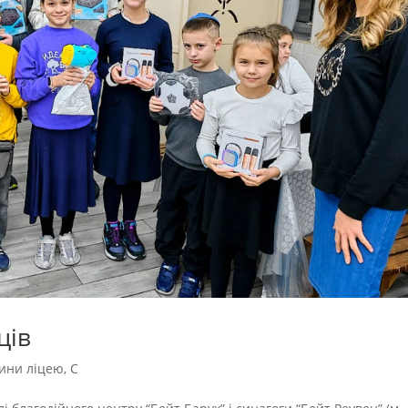
ців
ини ліцею
,
С