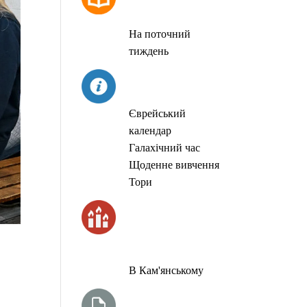
МОЛИТОВ
На поточний
тиждень
СЬОГОДНІ
Єврейський
календар
Галахічний час
Щоденне вивчення
Тори
ЧАС
ЗАПАЛЮВАННЯ
СВІЧОК
В Кам'янському
ТИЖНЕВА