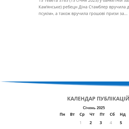
15 Тевета 5785 (15 січня 2025) у банкетній за
Кам’янське) ребецн Діна Стамблер вручила ді
псукім», а також вручила грошові призи за...
КАЛЕНДАР
ПУБЛІКАЦІ
Січень 2025
Пн
Вт
Ср
Чт
Пт
Сб
Нд
1
2
3
4
5