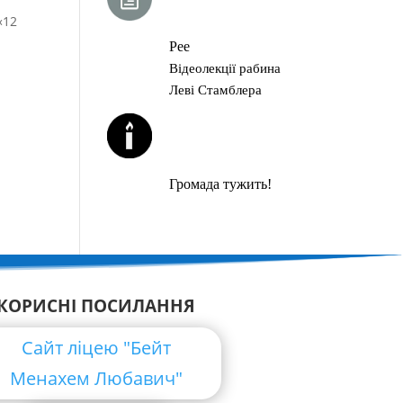
ГЛАВА ТОРИ
«12
Рее
Відеолекції рабина
Леві Стамблера
ЙОРЦАЙТИ У
СЕРПНІ
Громада тужить!
КОРИСНІ ПОСИЛАННЯ
Сайт ліцею "Бейт
Менахем Любавич"