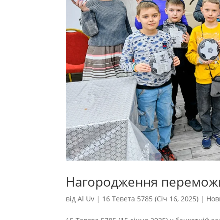
Нагородження перемож
від
Al Uv
|
16 Тевета 5785 (Січ 16, 2025)
|
Нов