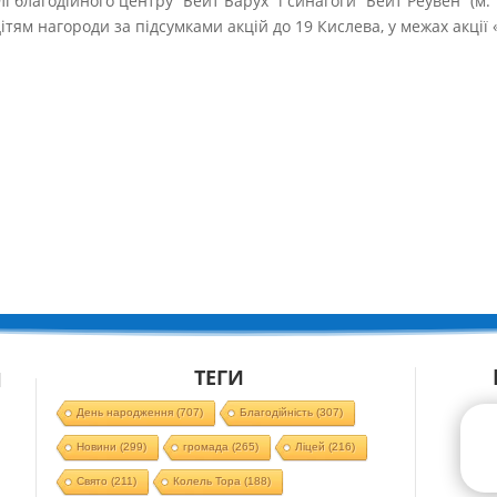
лі благодійного центру “Бейт Барух” і синагоги “Бейт Реувен” (м.
тям нагороди за підсумками акцій до 19 Кислева, у межах акції 
ТЕГИ
Й
День народження
(707)
Благодійність
(307)
Новини
(299)
громада
(265)
Ліцей
(216)
Свято
(211)
Колель Тора
(188)