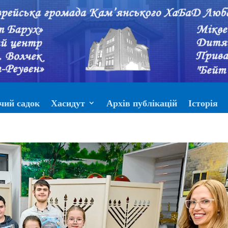
чий садок
Хасидут
Архів публікацій
Історія