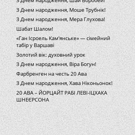
З Днем народження, Шай Воробей!
З Днем народження, Моше Трубнік!
З Днем народження, Мера Глухова!
Шабат Шалом!
«Ган Ісроель Кам’янське» — сімейний
табір у Варшаві
Золотий вік: духовний урок
З Днем народження, Віра Богун!
Фарбренген на честь 20 Ава
З Днем народження, Хава Ніконьонок!
20 АВА – ЙОРЦАЙТ РАБІ ЛЕВІ-ІЦХАКА
ШНЕЄРСОНА