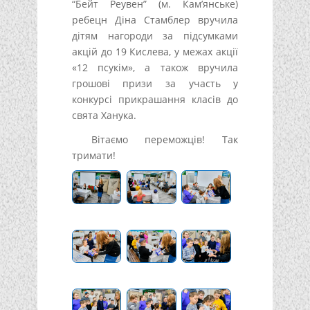
“Бейт Реувен” (м. Кам’янське)
ребецн Діна Стамблер вручила
дітям нагороди за підсумками
акцій до 19 Кислева, у межах акції
«12 псукім», а також вручила
грошові призи за участь у
конкурсі прикрашання класів до
свята Ханука.
Вітаємо переможців! Так
тримати!