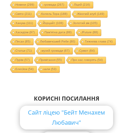
Новини
(299)
громада
(267)
Ліцей
(216)
Свято
(211)
Колель Тора
(188)
Жіночий клуб
(149)
Ханука
(111)
Йорцайт
(108)
Золотий вік
(105)
Хасидізм
(97)
Пам'ятна дата
(88)
JFuture
(88)
Песах
(85)
Любавичський Ребе
(80)
Тижнева глава
(74)
Статьи
(71)
музей громади
(67)
Суккот
(64)
Пурім
(57)
Привітання
(55)
Про нас говорять
(54)
EnerJew
(54)
хали
(53)
КОРИСНІ ПОСИЛАННЯ
Сайт ліцею "Бейт Менахем
Любавич"