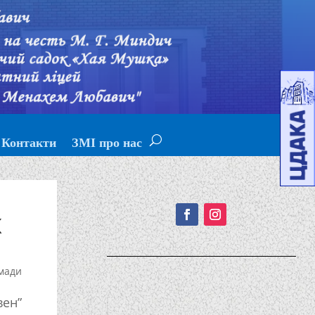
Контакти
ЗМІ про нас
Подписывайтесь!
К
мади
вен”