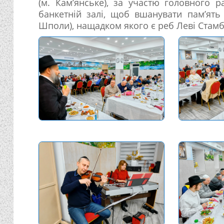
(м. Кам’янське), за участю головного 
банкетній залі, щоб вшанувати пам’ять
Шполи), нащадком якого є реб Леві Стамб