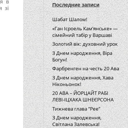
ся в
Последние записи
я зі
Шабат Шалом!
«Ган Ісроель Кам’янське» —
сімейний табір у Варшаві
Золотий вік: духовний урок
З Днем народження, Віра
Богун!
Фарбренген на честь 20 Ава
З Днем народження, Хава
Ніконьонок!
20 АВА – ЙОРЦАЙТ РАБІ
ЛЕВІ-ІЦХАКА ШНЕЄРСОНА
Тижнева глава “Рее”
З Днем народження,
Світлана Залевська!