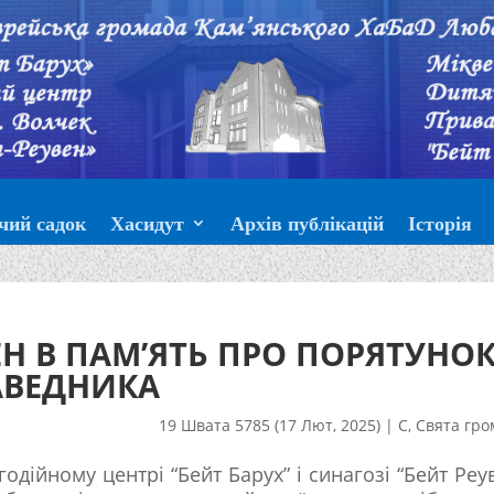
чий садок
Хасидут
Архів публікацій
Історія
Н В ПАМ’ЯТЬ ПРО ПОРЯТУНО
АВЕДНИКА
19 Швата 5785 (17 Лют, 2025)
|
С
,
Свята гро
одійному центрі “Бейт Барух” і синагозі “Бейт Реу