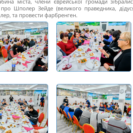
рабина міста, члени єврейської громади зібрали
 про Шполер Зейде (великого праведника, дідус
лер, та провести фарбренген.