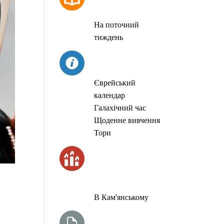
МОЛИТОВ
На поточний
тиждень
СЬОГОДНІ
Єврейський
календар
Галахічний час
Щоденне вивчення
Тори
ЧАС
ЗАПАЛЮВАННЯ
СВІЧОК
В Кам'янському
ТИЖНЕВА