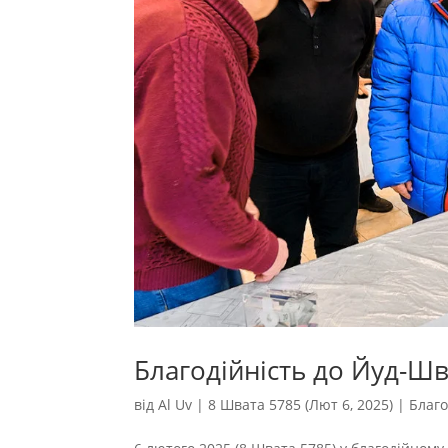
Благодійність до Йуд-Ш
від
Al Uv
|
8 Швата 5785 (Лют 6, 2025)
|
Благо