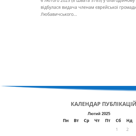
6 лютого 2025 (8 Швата 5785) у благодійному 
відбулася видача членам єврейської громади
Любавичського...
КАЛЕНДАР
ПУБЛІКАЦІ
Лютий 2025
Пн
Вт
Ср
Чт
Пт
Сб
Нд
1
2