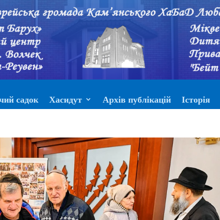
чий садок
Хасидут
Архів публікацій
Історія