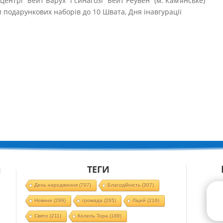
центрі “Бейт Барух” і синагозі “Бейт Реувен” (м. Кам’янське)
 подарункових наборів до 10 Швата, Дня інавгурації
ТЕГИ
Й
День народження
(707)
Благодійність
(307)
Новини
(299)
громада
(265)
Ліцей
(216)
Свято
(211)
Колель Тора
(188)