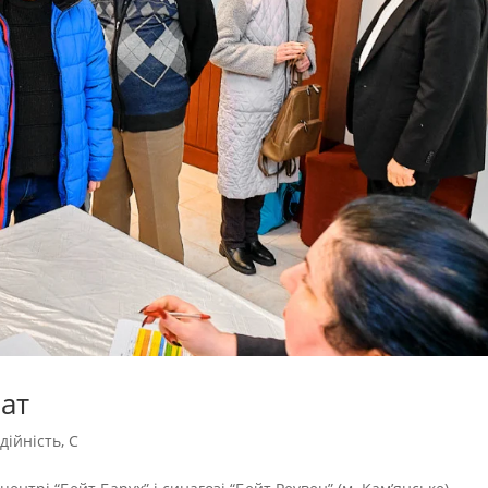
ват
дійність
,
С