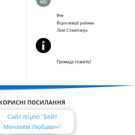
ГЛАВА ТОРИ
Рее
Відеолекції рабина
Леві Стамблера
ЙОРЦАЙТИ У
СЕРПНІ
Громада тужить!
КОРИСНІ ПОСИЛАННЯ
Сайт ліцею "Бейт
Менахем Любавич"