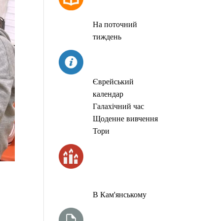
МОЛИТОВ
На поточний
тиждень
СЬОГОДНІ
Єврейський
календар
Галахічний час
Щоденне вивчення
Тори
ЧАС
ЗАПАЛЮВАННЯ
СВІЧОК
В Кам'янському
ТИЖНЕВА