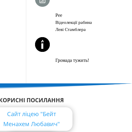
ГЛАВА ТОРИ
Рее
Відеолекції рабина
Леві Стамблера
ЙОРЦАЙТИ У
СЕРПНІ
Громада тужить!
КОРИСНІ ПОСИЛАННЯ
Сайт ліцею "Бейт
Менахем Любавич"