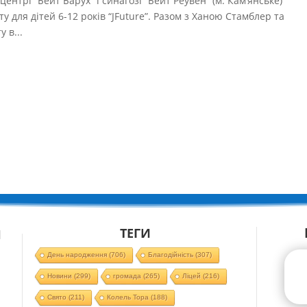
центрі “Бейт Барух” і синагозі “Бейт Реувен” (м. Кам’янське)
ту для дітей 6-12 років “JFuture”. Разом з Ханою Стамблер та
 в...
ТЕГИ
Й
День народження
(706)
Благодійність
(307)
Новини
(299)
громада
(265)
Ліцей
(216)
Свято
(211)
Колель Тора
(188)