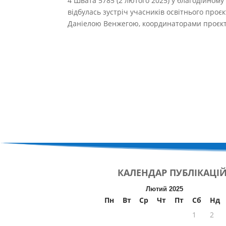
4 Швата 5785 (2 лютого 2025) у благодійному 
відбулась зустріч учасників освітнього проєк
Даніелою Венжегою, координаторами проєкту
КАЛЕНДАР
ПУБЛІКАЦІ
Лютий 2025
Пн
Вт
Ср
Чт
Пт
Сб
Нд
1
2