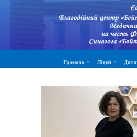
Громада
Ліцей
Дитя