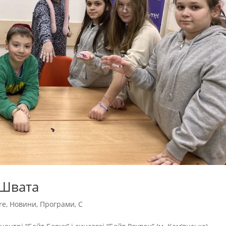
 Швата
re
,
Новини
,
Програми
,
С