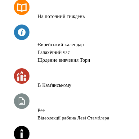
РОЗКЛАД МОЛИТОВ
На поточний тиждень
СЬОГОДНІ
Єврейський календар
Галахічний час
Щоденне вивчення Тори
ЧАС ЗАПАЛЮВАННЯ СВІЧОК
В Кам'янському
ТИЖНЕВА ГЛАВА ТОРИ
Рее
Відеолекції рабина Леві Стамблера
ЙОРЦАЙТИ У СЕРПНІ