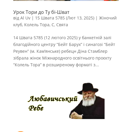
Урок Тори до Ту бі-Шват
від
Al Uv
|
15 Швата 5785 (Лют 13, 2025)
|
Жіночий
клуб
,
Колель Тора
,
С
,
Свята
14 Швата 5785 (12 лютого 2025) у банкетній залі
благодійного центру “Бейт Барух” і синагозі “Бейт
Реувен” (м. Кам’янське) ребецн Діна Стамблер
зібрала жінок Міжнародного освітнього проєкту
“Колель Тора” в розширеному форматі з...