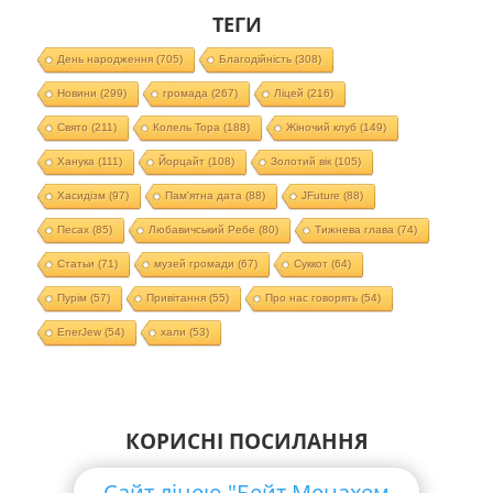
ТЕГИ
День народження
(705)
Благодійність
(308)
Новини
(299)
громада
(267)
Ліцей
(216)
Свято
(211)
Колель Тора
(188)
Жіночий клуб
(149)
Ханука
(111)
Йорцайт
(108)
Золотий вік
(105)
Хасидізм
(97)
Пам'ятна дата
(88)
JFuture
(88)
Песах
(85)
Любавичський Ребе
(80)
Тижнева глава
(74)
Статьи
(71)
музей громади
(67)
Суккот
(64)
Пурім
(57)
Привітання
(55)
Про нас говорять
(54)
EnerJew
(54)
хали
(53)
КОРИСНІ ПОСИЛАННЯ
Сайт ліцею "Бейт Менахем