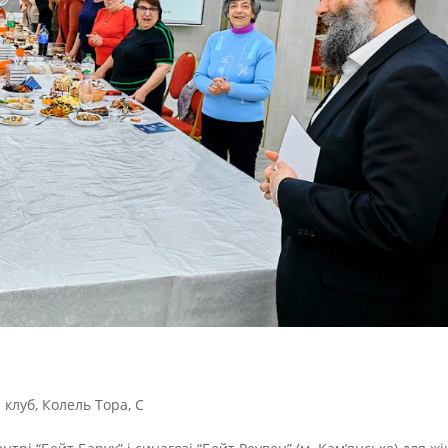
 клуб
,
Колель Тора
,
С