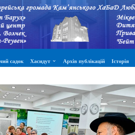
чий садок
Хасидут
Архів публікацій
Історія