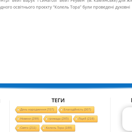
ентрі “Бейт Барух” і синагозі “Бейт Реувен” (м. Кам’янське) для жі
дного освітнього проєкту “Колель Тора” були проведені духовні
ТЕГИ
Й
День народження
(707)
Благодійність
(307)
Новини
(299)
громада
(265)
Ліцей
(216)
Свято
(211)
Колель Тора
(188)