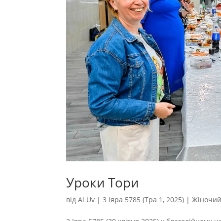
Уроки Тори
від
Al Uv
|
3 Іяра 5785 (Тра 1, 2025)
|
Жіночий