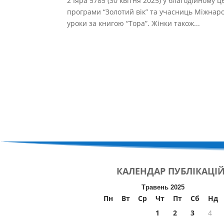
2 Іяра 5785 (30 квітня 2025) у благодійному ц
програми “Золотий вік” та учасниць Міжнаро
уроки за книгою “Тора”. Жінки також...
КАЛЕНДАР
ПУБЛІКАЦІ
Травень 2025
Пн
Вт
Ср
Чт
Пт
Сб
Нд
1
2
3
4