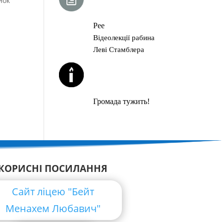
нок
ГЛАВА ТОРИ
Рее
Відеолекції рабина
Леві Стамблера
ЙОРЦАЙТИ У
СЕРПНІ
Громада тужить!
КОРИСНІ ПОСИЛАННЯ
Сайт ліцею "Бейт
Менахем Любавич"