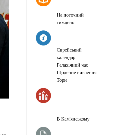
МОЛИТОВ
На поточний
тиждень
СЬОГОДНІ
Єврейський
календар
Галахічний час
Щоденне вивчення
Тори
ЧАС
ЗАПАЛЮВАННЯ
СВІЧОК
В Кам'янському
ТИЖНЕВА