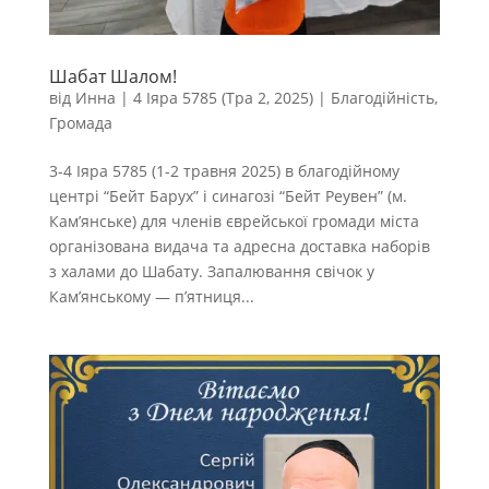
Шабат Шалом!
від
Инна
|
4 Іяра 5785 (Тра 2, 2025)
|
Благодійність
,
Громада
3-4 Іяра 5785 (1-2 травня 2025) в благодійному
центрі “Бейт Барух” і синагозі “Бейт Реувен” (м.
Кам’янське) для членів єврейської громади міста
організована видача та адресна доставка наборів
з халами до Шабату. Запалювання свічок у
Кам’янському — п’ятниця...