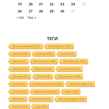
19
20
21
22
23
24
25
26
27
28
29
30
31
« Кві
Чер »
ТЕГИ
День народження
(707)
Благодійність
(307)
Новини
(299)
громада
(265)
Ліцей
(216)
Свято
(211)
Колель Тора
(188)
Жіночий клуб
(149)
Ханука
(111)
Йорцайт
(108)
Золотий вік
(104)
Хасидізм
(97)
JFuture
(88)
Пам'ятна дата
(88)
Песах
(85)
Любавичський Ребе
(80)
Тижнева глава
(74)
Статьи
(71)
музей громади
(67)
Суккот
(64)
Пурім
(57)
Привітання
(55)
Про нас говорять
(54)
EnerJew
(54)
хали
(52)