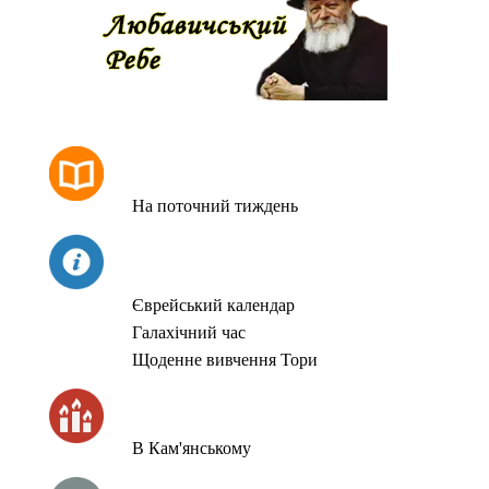
РОЗКЛАД МОЛИТОВ
На поточний тиждень
СЬОГОДНІ
Єврейський календар
Галахічний час
Щоденне вивчення Тори
ЧАС ЗАПАЛЮВАННЯ СВІЧОК
В Кам'янському