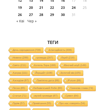
12
13
14
15
16
17
18
19
20
21
22
23
24
25
26
27
28
29
30
31
« Кві
Чер »
ТЕГИ
День народження
(708)
Благодійність
(308)
Новини
(299)
громада
(267)
Ліцей
(216)
Свято
(211)
Колель Тора
(188)
Жіночий клуб
(149)
Ханука
(111)
Йорцайт
(108)
Золотий вік
(105)
Хасидізм
(97)
Пам'ятна дата
(88)
JFuture
(88)
Песах
(85)
Любавичський Ребе
(80)
Тижнева глава
(74)
Статьи
(71)
музей громади
(67)
Суккот
(64)
Пурім
(57)
Привітання
(55)
Про нас говорять
(54)