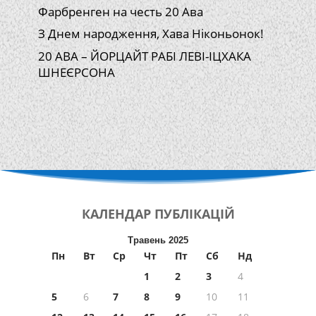
Фарбренген на честь 20 Ава
З Днем народження, Хава Ніконьонок!
20 АВА – ЙОРЦАЙТ РАБІ ЛЕВІ-ІЦХАКА
ШНЕЄРСОНА
КАЛЕНДАР
ПУБЛІКАЦІЙ
Травень 2025
Пн
Вт
Ср
Чт
Пт
Сб
Нд
1
2
3
4
5
6
7
8
9
10
11