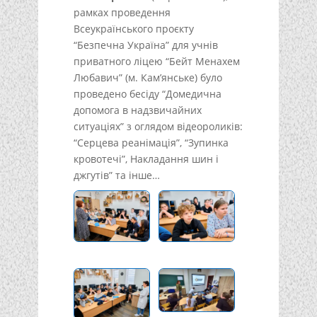
рамках проведення
Всеукраїнського проєкту
“Безпечна Україна” для учнів
приватного ліцею “Бейт Менахем
Любавич” (м. Кам’янське) було
проведено бесіду “Домедична
допомога в надзвичайних
ситуаціях” з оглядом відеороликів:
“Серцева реанімація”, “Зупинка
кровотечі”, Накладання шин і
джгутів” та інше…