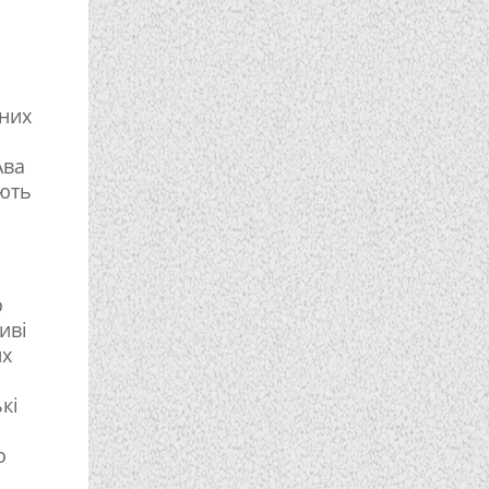
вних
Ава
яють
о
иві
их
кі
о