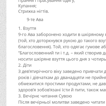
Прання і прасування одягу;
Купання;
Стрижка нігтів.
9-те Ава
Взуття
9-го Ава заборонено ходити в шкіряному 
(той, хто доторкнувся рукою до такого взу
благословення). Той, хто одягає гумове аб
“Благословенний ти і т.д. – який створив 
носити шкіряне взуття цього дня з чотирьо
Діти
З дев’ятирічного віку заведено привчати 
років і дівчаткам до дванадцяти не прийня
обмежитися простими продуктами, не дават
здоров’я зобов’язані їсти й пити, також ма
Вечірнє читання Сувою
Після вечірньої молитви заведено читати “