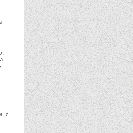
а
о.
 а
у
у
удня