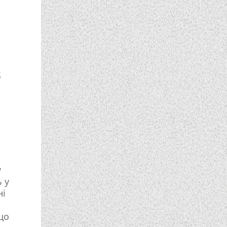
б
ю
у
 у
ні
що