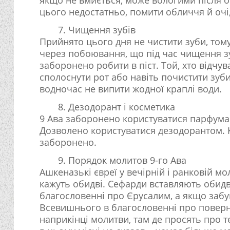
цього недостатньо, помити обличчя й очі,
7. Чищення зубів
Прийнято цього дня не чистити зуби, тому
через побоювання, що під час чищення зу
заборонено робити в піст. Той, хто відчу
сполоснути рот або навіть почистити зуб
водночас не випити жодної краплі води.
8. Дезодорант і косметика
9 Ава заборонено користуватися парфума
Дозволено користуватися дезодорантом. 
заборонено.
9. Порядок молитов 9-го Ава
Ашкеназькі євреї у вечірній і ранковій мол
кажуть обидві. Сефарди вставляють обидва
благословенні про Єрусалим, а якщо забув
Всевишнього в благословенні про поверне
наприкінці молитви, там де просять про т