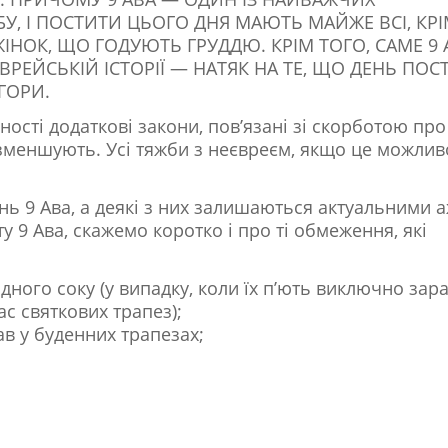
У, І ПОСТИТИ ЦЬОГО ДНЯ МАЮТЬ МАЙЖЕ ВСІ, КР
 ЖІНОК, ЩО ГОДУЮТЬ ГРУДДЮ. КРІМ ТОГО, САМЕ 9 
РЕЙСЬКІЙ ІСТОРІЇ — НАТЯК НА ТЕ, ЩО ДЕНЬ ПОСТ
ГОРИ.
ості додаткові закони, пов’язані зі скорботою про
зменшують. Усі тяжби з неєвреєм, якщо це можлив
ень 9 Ава, а деякі з них залишаються актуальними 
ту 9 Ава, скажемо коротко і про ті обмеження, які
дного соку (у випадку, коли їх п’ють виключно зар
час святкових трапез);
ав у буденних трапезах;