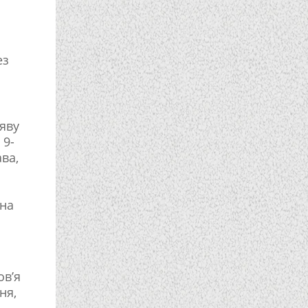
ез
яву
 9-
ава,
 на
ов’я
ня,