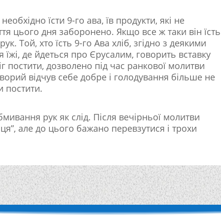
еобхідно їсти 9-го ава, їв продукти, які не
тя цього дня заборонено. Якщо все ж таки він їсть
ук. Той, хто їсть 9-го Ава хліб, згідно з деякими
я їжі, де йдеться про Єрусалим, говорить вставку
міг постити, дозволено під час ранкової молитви
хворий відчув себе добре і голодування більше не
и постити.
мивання рук як слід. Після вечірньої молитви
я”, але до цього бажано перевзутися і трохи