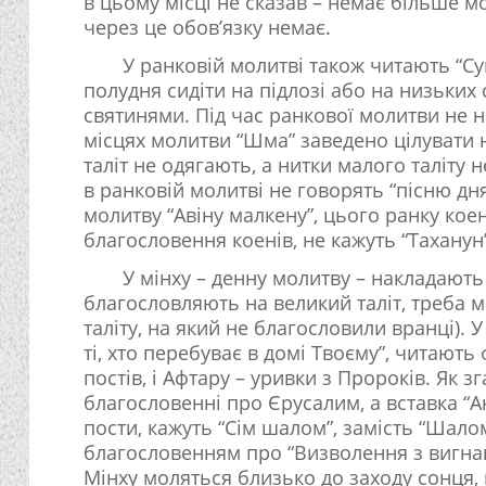
в цьому місці не сказав – немає більше м
через це обов’язку немає.
У ранковій молитві також читають “Су
полудня сидіти на підлозі або на низьких 
святинями. Під час ранкової молитви не на
місцях молитви “Шма” заведено цілувати 
таліт не одягають, а нитки малого таліту 
в ранковій молитві не говорять “пісню дн
молитву “Авіну малкену”, цього ранку кое
благословення коенів, не кажуть “Таханун”
У мінху – денну молитву – накладають 
благословляють на великий таліт, треба м
таліту, на який не благословили вранці). 
ті, хто перебуває в домі Твоєму”, читають
постів, і Афтару – уривки з Пророків. Як 
благословенні про Єрусалим, а вставка “Ане
пости, кажуть “Сім шалом”, замість “Шало
благословенням про “Визволення з вигнанн
Мінху моляться близько до заходу сонця,