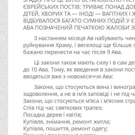
ЄВРЕЙСЬКИХ ПОСТІВ: ТРИВАЄ ПОНАД ДОБ
ДІТЕЙ, ХВОРИХ ТА — ІНОДІ — ВАГІТНИХ І
ВІДБУВАЛОСЯ БАГАТО СУМНИХ ПОДІЙ У ЄВ
АВА ПОЗНАЧЕНИЙ ПЕЧАТКОЮ ЖАЛОБИ З
З настанням місяця Ав набувають чинн
руйнування Храму, і веселощі ще більше 
бажано перенести на час після 9 Ава.
Ці закони також мають силу і в сам д
до 10 Ава. Тому, як введення в закони пос
вводяться вже з новомісяччя Ава:
Закони, що стосуються вина і виногра
задоволення, а не в ім’я заповіді і не під 
Закони, що стосуються м’яса і м’ясних стр
Спів під час святкових трапез;
Посадка дерев і квітів;
Купівля, знімання, ремонт житла;
Купівля, пошиття, ремонт одягу;