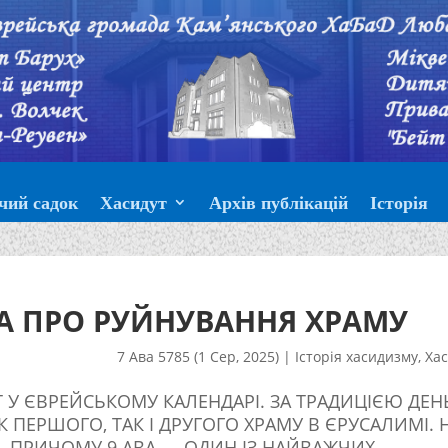
чий садок
Хасидут
Архів публікацій
Історія
БА ПРО РУЙНУВАННЯ ХРАМУ
7 Ава 5785 (1 Сер, 2025)
|
Історія хасидизму
,
Хас
 У ЄВРЕЙСЬКОМУ КАЛЕНДАРІ. ЗА ТРАДИЦІЄЮ ДЕН
ПЕРШОГО, ТАК І ДРУГОГО ХРАМУ В ЄРУСАЛИМІ. 
Т. ПРИЧОМУ 9 АВА — ОДИН ІЗ НАЙВАЖЧИХ