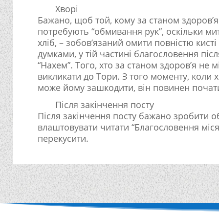
Хворі
Бажано, щоб той, кому за станом здоров’я н
потребують “обмивання рук”, оскільки мит
хліб, – зобов’язаний омити повністю кисті р
думками, у тій частині благословення післ
“Нахем”. Того, хто за станом здоров’я не 
викликати до Тори. З того моменту, коли 
може йому зашкодити, він повинен почат
Після закінчення посту
Після закінчення посту бажано зробити об
влаштовувати читати “Благословення місяц
перекусити.