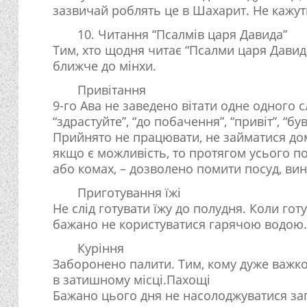
зазвичай роблять це в Шахарит. Не кажуть 
10. Читання “Псалмів царя Давида”
Тим, хто щодня читає “Псалми царя Давид
ближче до мінхи.
Привітання
9-го Ава не заведено вітати одне одного 
“здрастуйте”, “до побачення”, “привіт”, “б
Прийнято не працювати, не займатися до
якщо є можливість, то протягом усього п
або комах, – дозволено помити посуд, вин
Приготування їжі
Не слід готувати їжу до полудня. Коли готу
бажано не користуватися гарячою водою.
Куріння
Заборонено палити. Тим, кому дуже важко
в затишному місці.Пахощі
Бажано цього дня не насолоджуватися за