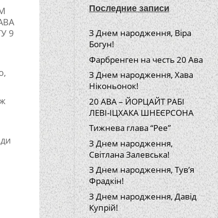
Последние записи
ІМ
АВА
У 9
З Днем народження, Віра
Богун!
Фарбренген на честь 20 Ава
о,
З Днем народження, Хава
Ніконьонок!
аж
20 АВА – ЙОРЦАЙТ РАБІ
ЛЕВІ-ІЦХАКА ШНЕЄРСОНА
Тижнева глава “Рее”
ади
З Днем народження,
Світлана Залевська!
З Днем народження, Тув’я
Фрадкін!
З Днем народження, Давід
Купрій!