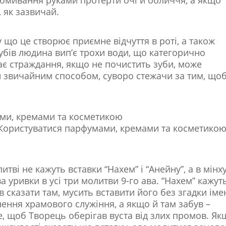
 як зазвичай.
 що це створює приємне відчуття в роті, а також
бів людина вип’є трохи води, що категорично
ває страждання, якщо не почистить зуби, може
и звичайним способом, суворо стежачи за тим, що
ми, кремами та косметикою
Користуватися парфумами, кремами та косметико
итві не кажуть вставки “Нахем” і “Анейну”, а в мінх
 уривки в усі три молитви 9-го ава. “Нахем” кажуть
 сказати там, мусить вставити його без згадки іме
ння храмового служіння, а якщо й там забув –
е, щоб Творець оберігав вуста від злих промов. Як