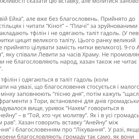
ожливості сказати цю вставку, але молитися заново
вій Ейха”, але вже без благословень. Прийнято до
стільцях і читати “Кінот” – “Плачі” за зруйнованими
кладають тфілін і не одягають таліт гадоль. (У пе
нитки цицит великого таліту. Цього ранку великий
не прийнято цілувати замість нитки великого). 9-го 
я”, яку співали Левити за часів Храму. Не промовл
ни не благословляють народ, хазан також не читає
.
тфілін і одягаються в таліт гадоль (коли
ати на увазі, що благословення стосується і малог
У мінху заповнюють “пісню дня”, потім кажуть “щасл
 фрагменти з Тори, встановлені для днів громадськ
згадувалося вище, уривок “Нахем” говориться в
йну” – в “Той, хто чує молитву”. Як і в усі громадсь
м рав”. Хазан говорить вставку “Анейну” між
я” і благословенням про “Лікування”. У разі, якщ
 коени благословляють громаду так само, як вони