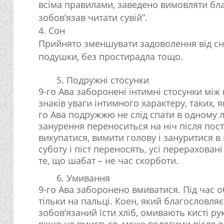
всіма правилами, заведено вимовляти бла
зобов’язав читати сувій”.
Сон
Прийнято зменшувати задоволення від сн
подушки, без простирадла тощо.
5. Подружні стосунки
9-го Ава заборонені інтимні стосунки м
знаків уваги інтимного характеру, таких, 
го Ава подружжю не слід спати в одному лі
занурення переноситься на ніч після пост
викупатися, вимити голову і зануритися в м
суботу і піст переносять, усі перерахов
те, що шабат – не час скорботи.
6. Умивання
9-го Ава заборонено вмиватися. Під час об
тільки на пальці. Коен, який благословляє 
зобов’язаний їсти хліб, омивають кисті ру
якщо не вмиється, може вологими після 