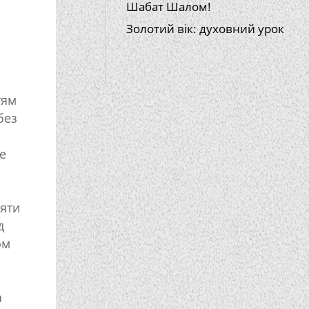
Шабат Шалом!
Золотий вік: духовний урок
тям
без
е
цяти
д
ом
а