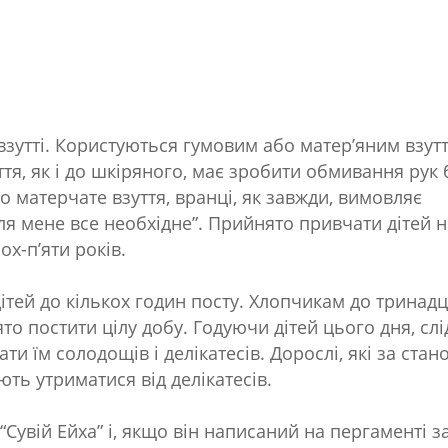
взутті. Користуються гумовим або матер’яним взут
ття, як і до шкіряного, має зробити обмивання рук 
о матерчате взуття, вранці, як завжди, вимовляє
для мене все необхідне”. Прийнято привчати дітей н
х-п’яти років.
дітей до кількох годин посту. Хлопчикам до тринад
то постити цілу добу. Годуючи дітей цього дня, слі
и їм солодощів і делікатесів. Дорослі, які за стан
ють утриматися від делікатесів.
Сувій Ейха” і, якщо він написаний на пергаменті з