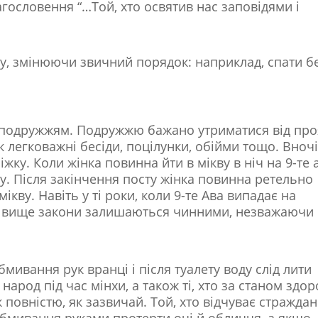
гословення “…Той, хто освятив нас заповідями і
у, змінюючи звичний порядок: наприклад, спати б
іж подружжям. Подружжю бажано утриматися від про
як легковажні бесіди, поцілунки, обійми тощо. Вночі
жку. Коли жінка повинна йти в мікву в ніч на 9-те 
у. Після закінчення посту жінка повинна ретельно
ікву. Навіть у ті роки, коли 9-те Ава випадає на
ані вище закони залишаються чинними, незважаючи
мивання рук вранці і після туалету воду слід лити
народ під час мінхи, а також ті, хто за станом здор
к повністю, як зазвичай. Той, хто відчуває страждан
обмивання руками протерти очі й обличчя, а якщо