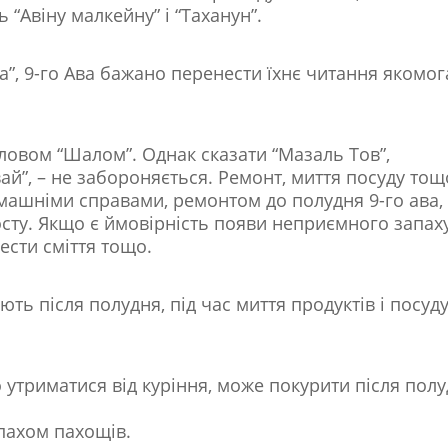
“Авіну малкейну” і “Таханун”.
а”, 9-го Ава бажано перенести їхнє читання якомог
словом “Шалом”. Однак сказати “Мазаль Тов”,
увай”, – не забороняється. Ремонт, миття посуду тощ
машніми справами, ремонтом до полудня 9-го ава,
осту. Якщо є ймовірність появи неприємного запах
ести сміття тощо.
ють після полудня, під час миття продуктів і посуд
 утриматися від куріння, може покурити після пол
пахом пахощів.