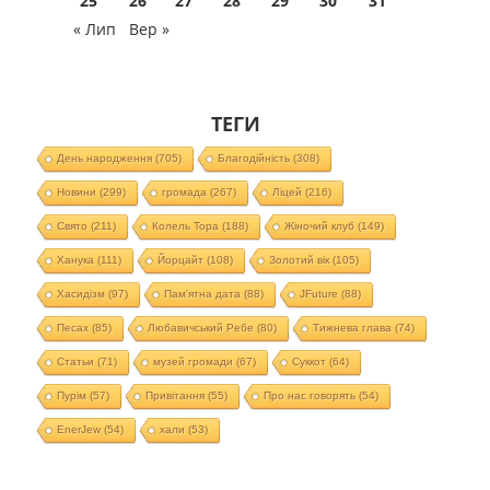
25
26
27
28
29
30
31
« Лип
Вер »
ТЕГИ
День народження
(705)
Благодійність
(308)
Новини
(299)
громада
(267)
Ліцей
(216)
Свято
(211)
Колель Тора
(188)
Жіночий клуб
(149)
Ханука
(111)
Йорцайт
(108)
Золотий вік
(105)
Хасидізм
(97)
Пам'ятна дата
(88)
JFuture
(88)
Песах
(85)
Любавичський Ребе
(80)
Тижнева глава
(74)
Статьи
(71)
музей громади
(67)
Суккот
(64)
Пурім
(57)
Привітання
(55)
Про нас говорять
(54)
EnerJew
(54)
хали
(53)