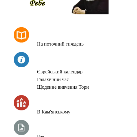
РОЗКЛАД МОЛИТОВ
На поточний тиждень
СЬОГОДНІ
Єврейський календар
Галахічний час
Щоденне вивчення Тори
ЧАС ЗАПАЛЮВАННЯ СВІЧОК
В Кам'янському
ТИЖНЕВА ГЛАВА ТОРИ
Рее