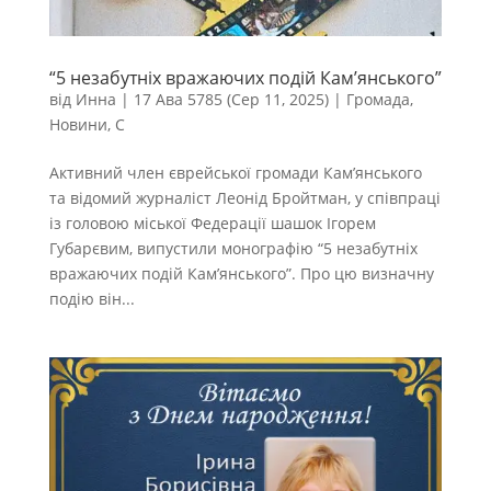
“5 незабутніх вражаючих подій Кам’янського”
від
Инна
|
17 Ава 5785 (Сер 11, 2025)
|
Громада
,
Новини
,
С
Активний член єврейської громади Кам’янського
та відомий журналіст Леонід Бройтман, у співпраці
із головою міської Федерації шашок Ігорем
Губарєвим, випустили монографію “5 незабутніх
вражаючих подій Кам’янського”. Про цю визначну
подію він...