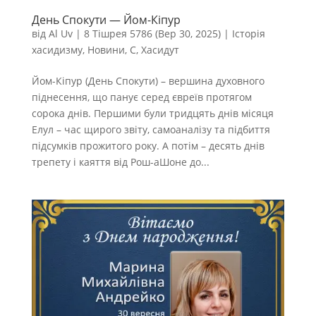
День Спокути — Йом-Кіпур
від
Al Uv
|
8 Тішрея 5786 (Вер 30, 2025)
|
Історія
хасидизму
,
Новини
,
С
,
Хасидут
Йом-Кіпур (День Спокути) – вершина духовного
піднесення, що панує серед євреїв протягом
сорока днів. Першими були тридцять днів місяця
Елул – час щирого звіту, самоаналізу та підбиття
підсумків прожитого року. А потім – десять днів
трепету і каяття від Рош-аШоне до...