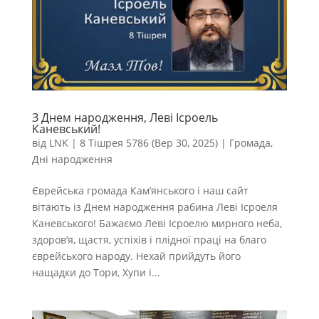
З Днем народження, Леві Ісроель
Каневський!
від
LNK
|
8 Тішрея 5786 (Вер 30, 2025)
|
Громада
,
Дні народження
Єврейська громада Кам’янського і наш сайт
вітають із Днем народження рабина Леві Ісроеля
Каневського! Бажаємо Леві Ісроелю мирного неба,
здоров’я, щастя, успіхів і плідної праці на благо
єврейського народу. Нехай прийдуть його
нащадки до Тори, Хупи і...