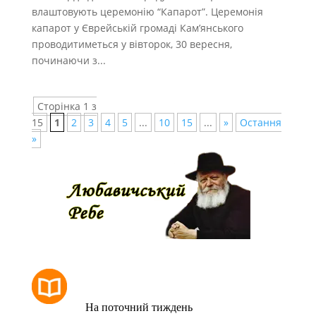
влаштовують церемонію “Капарот”. Церемонія
капарот у Єврейській громаді Кам’янського
проводитиметься у вівторок, 30 вересня,
починаючи з...
Сторінка 1 з
15
1
2
3
4
5
...
10
15
...
»
Остання
»
РОЗКЛАД МОЛИТОВ
На поточний тиждень