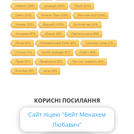
Новини
(299)
громада
(265)
Ліцей
(216)
Свято
(211)
Колель Тора
(188)
Жіночий клуб
(149)
Ханука
(111)
Йорцайт
(108)
Золотий вік
(104)
Хасидізм
(97)
JFuture
(88)
Пам'ятна дата
(88)
Песах
(85)
Любавичський Ребе
(80)
Тижнева глава
(74)
Статьи
(71)
музей громади
(67)
Суккот
(64)
Пурім
(57)
Привітання
(55)
Про нас говорять
(54)
EnerJew
(54)
хали
(52)
КОРИСНІ ПОСИЛАННЯ
Сайт ліцею "Бейт Менахем
Любавич"