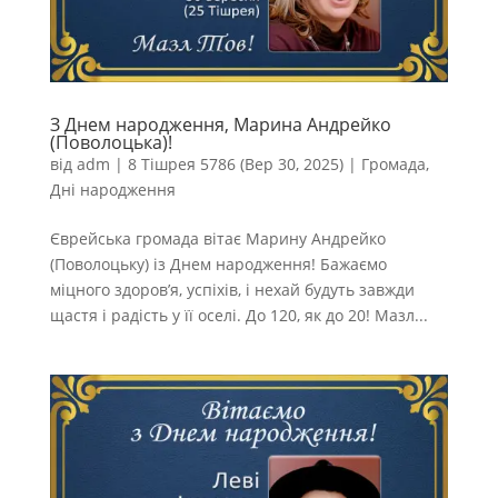
З Днем народження, Марина Андрейко
(Поволоцька)!
від
adm
|
8 Тішрея 5786 (Вер 30, 2025)
|
Громада
,
Дні народження
Єврейська громада вітає Марину Андрейко
(Поволоцьку) із Днем народження! Бажаємо
міцного здоров’я, успіхів, і нехай будуть завжди
щастя і радість у її оселі. До 120, як до 20! Мазл...