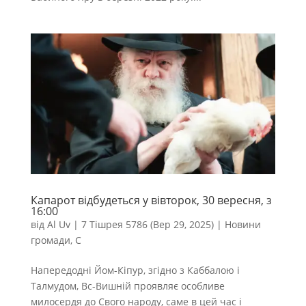
Капарот відбудеться у вівторок, 30 вересня, з
16:00
від
Al Uv
|
7 Тішрея 5786 (Вер 29, 2025)
|
Новини
громади
,
С
Напередодні Йом-Кіпур, згідно з Каббалою і
Талмудом, Вс-Вишній проявляє особливе
милосердя до Свого народу, саме в цей час і