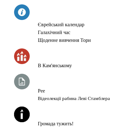
СЬОГОДНІ
Єврейський календар
Галахічний час
Щоденне вивчення Тори
ЧАС ЗАПАЛЮВАННЯ СВІЧОК
В Кам'янському
ТИЖНЕВА ГЛАВА ТОРИ
Рее
Відеолекції рабина Леві Стамблера
ЙОРЦАЙТИ У СЕРПНІ
Громада тужить!