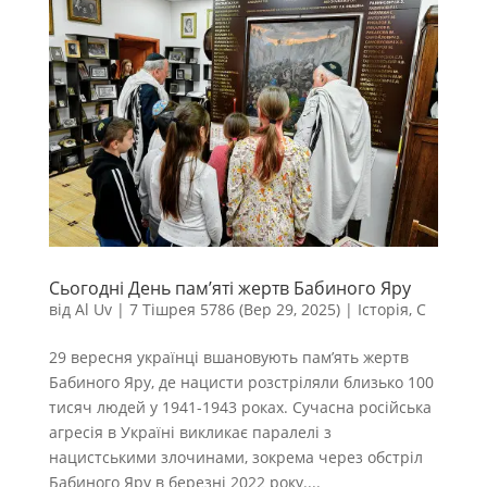
Сьогодні День пам’яті жертв Бабиного Яру
від
Al Uv
|
7 Тішрея 5786 (Вер 29, 2025)
|
Історія
,
С
29 вересня українці вшановують пам’ять жертв
Бабиного Яру, де нацисти розстріляли близько 100
тисяч людей у 1941-1943 роках. Сучасна російська
агресія в Україні викликає паралелі з
нацистськими злочинами, зокрема через обстріл
Бабиного Яру в березні 2022 року....