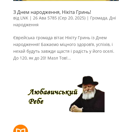
З Днем народження, Нікіта Гринь!
від
LNK
|
26 Ава 5785 (Сер 20, 2025)
|
Громада
,
Дні
народження
Єврейська громада вітає Нікіту Гринь із Днем
народження! Бажаємо міцного здоров’я, успіхів, і
нехай будуть завжди щастя і радість у його оселі.
До 120, як до 20! Мазл Тов!...
РОЗКЛАД МОЛИТОВ