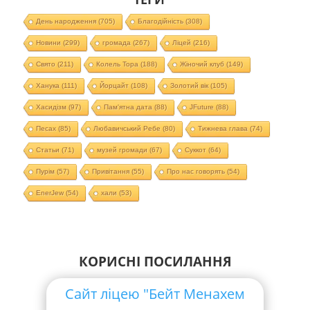
День народження
(705)
Благодійність
(308)
Новини
(299)
громада
(267)
Ліцей
(216)
Свято
(211)
Колель Тора
(188)
Жіночий клуб
(149)
Ханука
(111)
Йорцайт
(108)
Золотий вік
(105)
Хасидізм
(97)
Пам'ятна дата
(88)
JFuture
(88)
Песах
(85)
Любавичський Ребе
(80)
Тижнева глава
(74)
Статьи
(71)
музей громади
(67)
Суккот
(64)
Пурім
(57)
Привітання
(55)
Про нас говорять
(54)
EnerJew
(54)
хали
(53)
КОРИСНІ ПОСИЛАННЯ
Сайт ліцею "Бейт Менахем