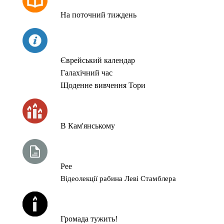
На поточний тиждень
СЬОГОДНІ
Єврейський календар
Галахічний час
Щоденне вивчення Тори
ЧАС ЗАПАЛЮВАННЯ СВІЧОК
В Кам'янському
ТИЖНЕВА ГЛАВА ТОРИ
Рее
Відеолекції рабина Леві Стамблера
ЙОРЦАЙТИ У СЕРПНІ
Громада тужить!