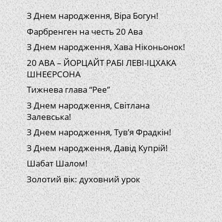
З Днем народження, Віра Богун!
Фарбренген на честь 20 Ава
З Днем народження, Хава Ніконьонок!
20 АВА – ЙОРЦАЙТ РАБІ ЛЕВІ-ІЦХАКА
ШНЕЄРСОНА
Тижнева глава “Рее”
З Днем народження, Світлана
Залевська!
З Днем народження, Тув’я Фрадкін!
З Днем народження, Давід Купрій!
Шабат Шалом!
Золотий вік: духовний урок