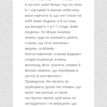
в пустелі, каже Моше, під час яких
Б-г харчував їх маною небесною,
мали навчити їх, що «не тільки на
хлібі живе людина, а й на тому,
що виходить з уст Г-спода, живе
людина». Ко Моше називає
землю, куди їм належить увійти,
«такою, що тече молоком і
медом», особливо
благословенною «сімома видами»
плодів (пшениця, ячмінь,
виноград, фіги, гранати, оливки й
фініки), землею, що перебуває в
центрі Б-жественного
Провидіння. Він велить їм
зруйнувати ідолів тих племен, що
жили там раніше, а також
застерігає євреїв, щоб вони не
загордилися і не вирішили, що