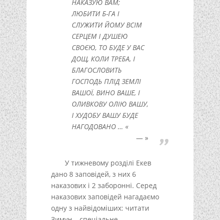
НАКАЗУЮ ВАМ;
ЛЮБИТИ Б-ГА І
СЛУЖИТИ ЙОМУ ВСІМ
СЕРЦЕМ І ДУШЕЮ
СВОЄЮ, ТО БУДЕ У ВАС
ДОЩ, КОЛИ ТРЕБА, І
БЛАГОСЛОВИТЬ
ГОСПОДЬ ПЛІД ЗЕМЛІ
ВАШОЇ, ВИНО ВАШЕ, І
ОЛИВКОВУ ОЛІЮ ВАШУ,
І ХУДОБУ ВАШУ БУДЕ
НАГОДОВАНО … «
»
У тижневому розділі Екев
дано 8 заповідей, з них 6
наказових і 2 заборонні. Серед
наказових заповідей нагадаємо
одну з найвідоміших: читати
Зимун – спеціальне