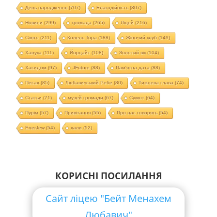
День народження
(707)
Благодійність
(307)
Новини
(299)
громада
(265)
Ліцей
(216)
Свято
(211)
Колель Тора
(188)
Жіночий клуб
(149)
Ханука
(111)
Йорцайт
(108)
Золотий вік
(104)
Хасидізм
(97)
JFuture
(88)
Пам'ятна дата
(88)
Песах
(85)
Любавичський Ребе
(80)
Тижнева глава
(74)
Статьи
(71)
музей громади
(67)
Суккот
(64)
Пурім
(57)
Привітання
(55)
Про нас говорять
(54)
EnerJew
(54)
хали
(52)
КОРИСНІ ПОСИЛАННЯ
Сайт ліцею "Бейт Менахем
Любавич"