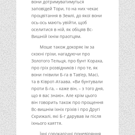
вони дотримуватимуться
заповідей Тори, то на них чекає
процвітання в Землі, до якої вони
ось-ось мають увійти, щоб
оселитися в ній, як обіцяв Вс-
Вишній їхнім праотцям.
Моше також докоряє їм за
скоєні гріхи, нагадуючи про
Золотого Тельця, про бунт Кораха,
про гріх розвідників і про те, як
вони гнівили Б-га в Тав’ер, Масі,
та в Ківрот-Атаава. «Ви бунтували
проти Б-га, – каже він, – з того дня,
що я вас знаю». Але крім цього
він говорить також про прощення
Вс-вишнім їхніх гріхів і про Другі
Скрижалі, які Б-г дарував їм після
їхнього каяття.
Їхні сорокарічні поневіряння