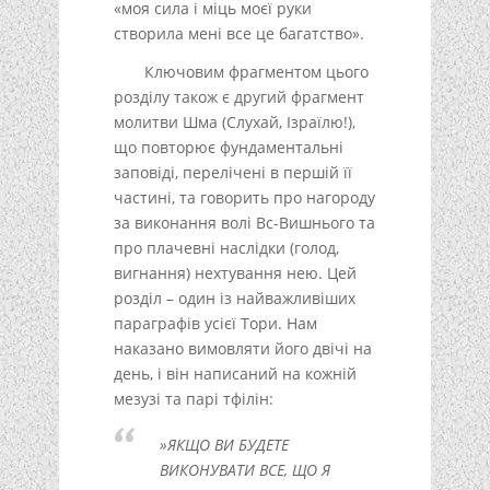
«моя сила і міць моєї руки
створила мені все це багатство».
Ключовим фрагментом цього
розділу також є другий фрагмент
молитви Шма (Слухай, Ізраїлю!),
що повторює фундаментальні
заповіді, перелічені в першій її
частині, та говорить про нагороду
за виконання волі Вс-Вишнього та
про плачевні наслідки (голод,
вигнання) нехтування нею. Цей
розділ – один із найважливіших
параграфів усієї Тори. Нам
наказано вимовляти його двічі на
день, і він написаний на кожній
мезузі та парі тфілін:
»ЯКЩО ВИ БУДЕТЕ
ВИКОНУВАТИ ВСЕ, ЩО Я