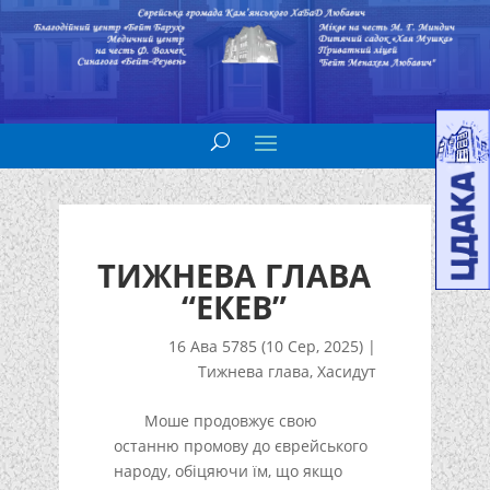
ТИЖНЕВА ГЛАВА
“ЕКЕВ”
16 Ава 5785 (10 Сер, 2025)
|
Тижнева глава
,
Хасидут
Моше продовжує свою
останню промову до єврейського
народу, обіцяючи їм, що якщо