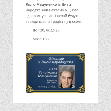
Лялю Мацуненко
із Днем
народження! Бажаємо міцного
здоров’я, успіхів, і нехай будуть
завжди щастя і радість у її оселі.
До 120, як до 20!
Мазл Тов!