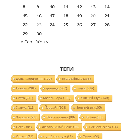
8
9
10
11
12
13
14
15
16
17
18
19
20
21
22
23
24
25
26
27
28
29
30
« Сер
Жов »
ТЕГИ
День народження
(705)
Благодійність
(308)
Новини
(299)
громада
(267)
Ліцей
(216)
Свято
(211)
Колель Тора
(188)
Жіночий клуб
(149)
Ханука
(111)
Йорцайт
(108)
Золотий вік
(105)
Хасидізм
(97)
Пам'ятна дата
(88)
JFuture
(88)
Песах
(85)
Любавичський Ребе
(80)
Тижнева глава
(74)
Статьи
(71)
музей громади
(67)
Суккот
(64)