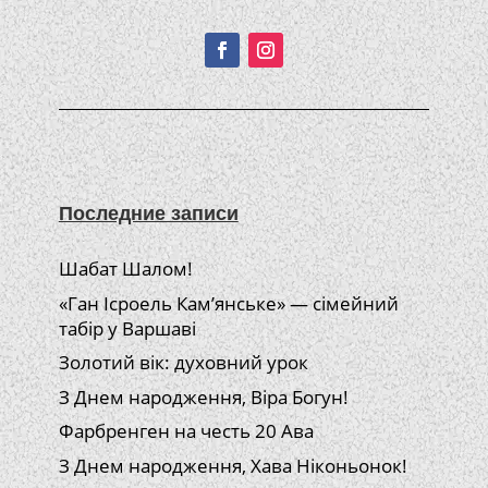
Подписывайтесь!
Последние записи
Шабат Шалом!
«Ган Ісроель Кам’янське» — сімейний
табір у Варшаві
Золотий вік: духовний урок
З Днем народження, Віра Богун!
Фарбренген на честь 20 Ава
З Днем народження, Хава Ніконьонок!