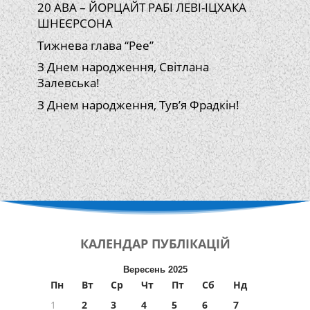
20 АВА – ЙОРЦАЙТ РАБІ ЛЕВІ-ІЦХАКА
ШНЕЄРСОНА
Тижнева глава “Рее”
З Днем народження, Світлана
Залевська!
З Днем народження, Тув’я Фрадкін!
КАЛЕНДАР
ПУБЛІКАЦІЙ
Вересень 2025
Пн
Вт
Ср
Чт
Пт
Сб
Нд
1
2
3
4
5
6
7