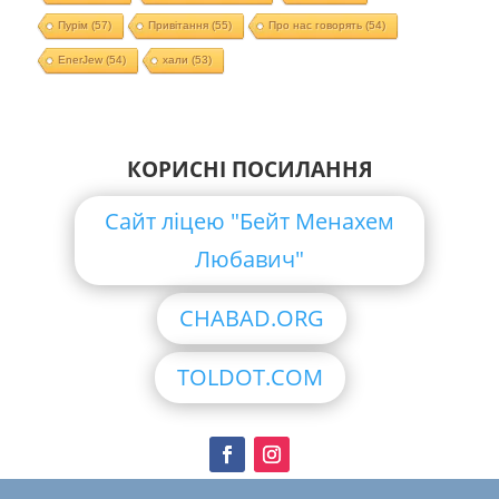
Пурім
(57)
Привітання
(55)
Про нас говорять
(54)
EnerJew
(54)
хали
(53)
КОРИСНІ ПОСИЛАННЯ
Сайт ліцею "Бейт Менахем
Любавич"
CHABAD.ORG
TOLDOT.COM