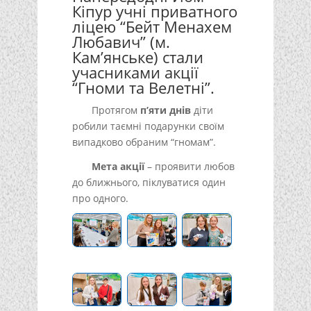
Кіпур учні приватного
ліцею “Бейт Менахем
Любавич” (м.
Кам’янське) стали
учасниками акції
“Гноми та Велетні”.
Протягом
п’яти днів
діти
робили таємні подарунки своїм
випадково обраним “гномам”.
Мета акції
– проявити любов
до ближнього, піклуватися один
про одного.