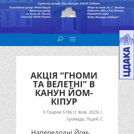
АКЦІЯ “ГНОМИ
ТА ВЕЛЕТНІ” В
КАНУН ЙОМ-
КІПУР
9 Тішрея 5786 (1 Жов, 2025)
|
Громада
,
Ліцей
,
С
Напередодні Йом-