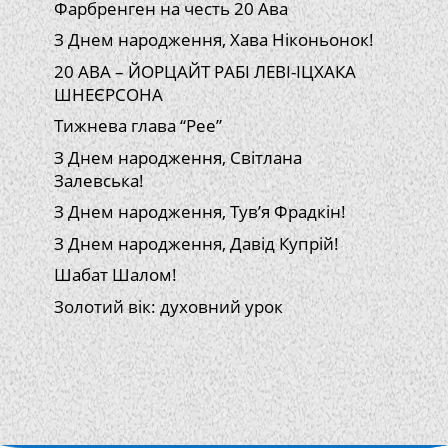
Фарбренген на честь 20 Ава
З Днем народження, Хава Ніконьонок!
20 АВА – ЙОРЦАЙТ РАБІ ЛЕВІ-ІЦХАКА
ШНЕЄРСОНА
Тижнева глава “Рее”
З Днем народження, Світлана
Залевська!
З Днем народження, Тув’я Фрадкін!
З Днем народження, Давід Купрій!
Шабат Шалом!
Золотий вік: духовний урок