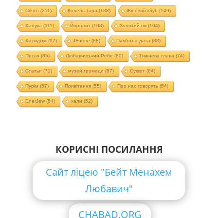
Свято
(211)
Колель Тора
(188)
Жіночий клуб
(149)
Ханука
(111)
Йорцайт
(108)
Золотий вік
(104)
Хасидізм
(97)
JFuture
(88)
Пам'ятна дата
(88)
Песах
(85)
Любавичський Ребе
(80)
Тижнева глава
(74)
Статьи
(71)
музей громади
(67)
Суккот
(64)
Пурім
(57)
Привітання
(55)
Про нас говорять
(54)
EnerJew
(54)
хали
(52)
КОРИСНІ ПОСИЛАННЯ
Сайт ліцею "Бейт Менахем
Любавич"
CHABAD.ORG