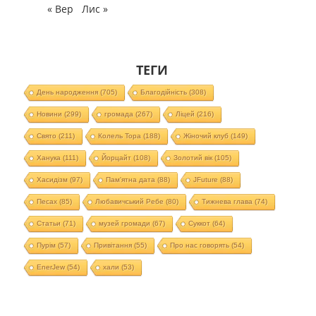
« Вер
Лис »
ТЕГИ
День народження
(705)
Благодійність
(308)
Новини
(299)
громада
(267)
Ліцей
(216)
Свято
(211)
Колель Тора
(188)
Жіночий клуб
(149)
Ханука
(111)
Йорцайт
(108)
Золотий вік
(105)
Хасидізм
(97)
Пам'ятна дата
(88)
JFuture
(88)
Песах
(85)
Любавичський Ребе
(80)
Тижнева глава
(74)
Статьи
(71)
музей громади
(67)
Суккот
(64)
Пурім
(57)
Привітання
(55)
Про нас говорять
(54)
EnerJew
(54)
хали
(53)