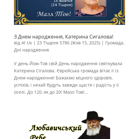
З Днем народження, Катерина Сигалова!
від
Al Uv
|
23 Тішрея 5786 (Жов 15, 2025)
|
Громада
,
Дні народження
У день Йом-Тов свій День народження святкувала
Катерина Сігалова. Єврейська громада вітає її із
Днем народження! Бажаємо міцного здоров’я,
успіхів, і нехай будуть завжди щастя і радість у її
оселі. До 120, як до 20! Мазл Тов!...