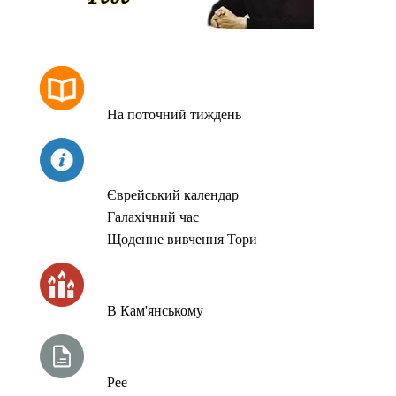
РОЗКЛАД МОЛИТОВ
На поточний тиждень
СЬОГОДНІ
Єврейський календар
Галахічний час
Щоденне вивчення Тори
ЧАС ЗАПАЛЮВАННЯ СВІЧОК
В Кам'янському
ТИЖНЕВА ГЛАВА ТОРИ
Рее