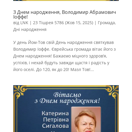
З Днем народження, Володимир Абрамович
Іоффе!
від
LNK
|
23 Тішрея 5786 (Жов 15, 2025)
|
Громада
,
Дні народження
У день Йом-Тов свій День народження святкував
Володимир Іоффе. Єврейська громада вітає його з
Днем народження! Бажаємо міцного здоров’я,
успіхів, і нехай будуть завжди щастя і радість у
його оселі. До 120, як до 20! Мазл Тов!...