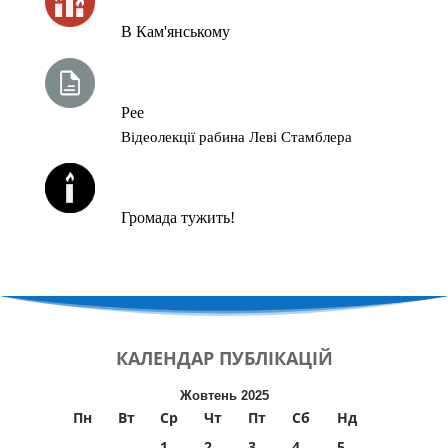
В Кам'янському
ТИЖНЕВА ГЛАВА ТОРИ
Рее
Відеолекції рабина Леві Стамблера
ЙОРЦАЙТИ У СЕРПНІ
Громада тужить!
КАЛЕНДАР
ПУБЛІКАЦІЙ
Жовтень 2025
Пн
Вт
Ср
Чт
Пт
Сб
Нд
1
2
3
4
5