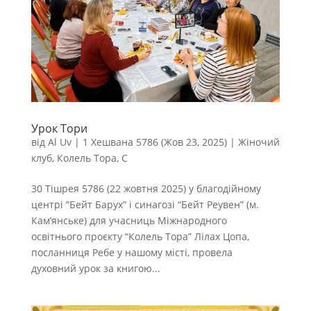
Урок Тори
від
Al Uv
|
1 Хешвана 5786 (Жов 23, 2025)
|
Жіночий
клуб
,
Колель Тора
,
С
30 Тішрея 5786 (22 жовтня 2025) у благодійному
центрі “Бейт Барух” і синагозі “Бейт Реувен” (м.
Кам’янське) для учасниць Міжнародного
освітнього проєкту “Колель Тора” Лілах Цопа,
посланниця Ребе у нашому місті, провела
духовний урок за книгою...