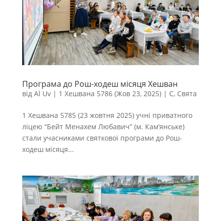
Програма до Рош-ходеш місяця Хешван
від
Al Uv
|
1 Хешвана 5786 (Жов 23, 2025)
|
С
,
Свята
1 Хешвана 5785 (23 жовтня 2025) учні приватного
ліцею “Бейт Менахем Любавич” (м. Кам’янське)
стали учасниками святкової програми до Рош-
ходеш місяця...