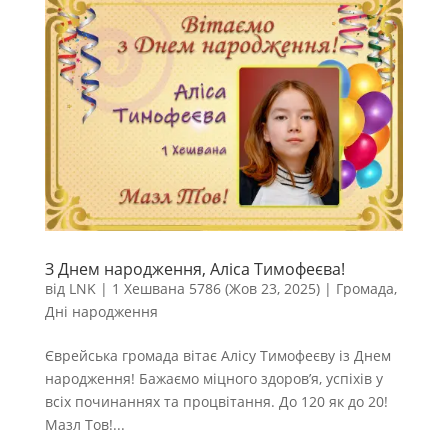
З Днем народження, Аліса Тимофеєва!
від
LNK
|
1 Хешвана 5786 (Жов 23, 2025)
|
Громада
,
Дні народження
Єврейська громада вітає Алісу Тимофеєву із Днем
народження! Бажаємо міцного здоров’я, успіхів у
всіх починаннях та процвітання. До 120 як до 20!
Мазл Тов!...