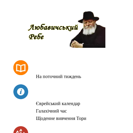
РОЗКЛАД МОЛИТОВ
На поточний тиждень
СЬОГОДНІ
Єврейський календар
Галахічний час
Щоденне вивчення Тори
ЧАС ЗАПАЛЮВАННЯ СВІЧОК