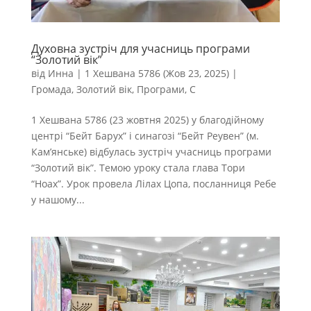
Духовна зустріч для учасниць програми
“Золотий вік”
від
Инна
|
1 Хешвана 5786 (Жов 23, 2025)
|
Громада
,
Золотий вік
,
Програми
,
С
1 Хешвана 5786 (23 жовтня 2025) у благодійному
центрі “Бейт Барух” і синагозі “Бейт Реувен” (м.
Кам’янське) відбулась зустріч учасниць програми
“Золотий вік”. Темою уроку стала глава Тори
“Ноах”. Урок провела Лілах Цопа, посланниця Ребе
у нашому...