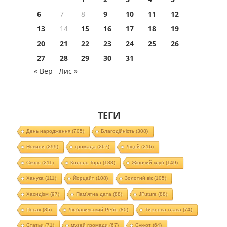
6
7
8
9
10
11
12
13
14
15
16
17
18
19
20
21
22
23
24
25
26
27
28
29
30
31
« Вер
Лис »
ТЕГИ
День народження
(705)
Благодійність
(308)
Новини
(299)
громада
(267)
Ліцей
(216)
Свято
(211)
Колель Тора
(188)
Жіночий клуб
(149)
Ханука
(111)
Йорцайт
(108)
Золотий вік
(105)
Хасидізм
(97)
Пам'ятна дата
(88)
JFuture
(88)
Песах
(85)
Любавичський Ребе
(80)
Тижнева глава
(74)
Статьи
(71)
музей громади
(67)
Суккот
(64)