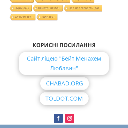
Пурім
(57)
Привітання
(55)
Про нас говорять
(54)
EnerJew
(54)
хали
(53)
КОРИСНІ ПОСИЛАННЯ
Сайт ліцею "Бейт Менахем
Любавич"
CHABAD.ORG
TOLDOT.COM